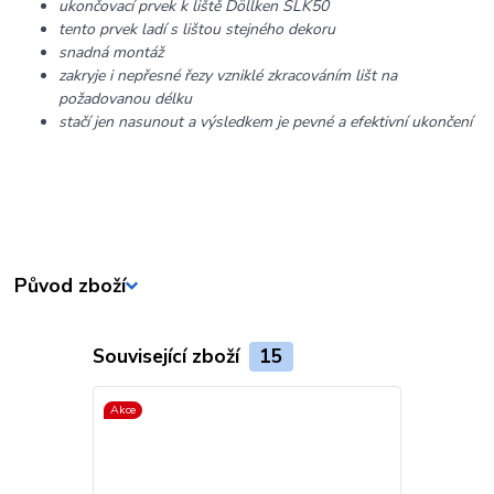
ukončovací prvek k liště Döllken SLK50
tento prvek ladí s lištou stejného dekoru
snadná montáž
zakryje i nepřesné řezy vzniklé zkracováním lišt na
požadovanou délku
stačí jen nasunout a výsledkem je pevné a efektivní ukončení
Původ zboží
Související zboží
15
Akce
Akce