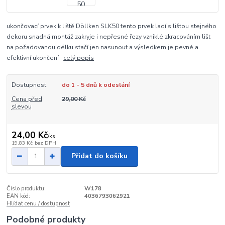
ukončovací prvek k liště Döllken SLK50 tento prvek ladí s lištou stejného
dekoru snadná montáž zakryje i nepřesné řezy vzniklé zkracováním lišt
na požadovanou délku stačí jen nasunout a výsledkem je pevné a
efektivní ukončení
celý popis
Dostupnost
do 1 - 5 dnů k odeslání
Cena před
29,00 Kč
slevou
24,00 Kč
/
ks
19,83 Kč
bez DPH
Přidat do košíku
Číslo produktu:
W178
EAN kód:
4036793062921
Hlídat cenu / dostupnost
Podobné produkty