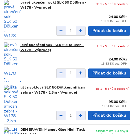
pravé ukončení sokl SLK 50 Döllken -
do 1 - 5 dnů k odeslání
W178 - Výprodej
24,00 Kč
/
ks
19,83 Kč
bez DPH
Přidat do košíku
levé ukončení sokl SLK 50 Döllken -
do 1 - 5 dnů k odeslání
W178 - Výprodej
24,00 Kč
/
ks
19,83 Kč
bez DPH
Přidat do košíku
lišta soklová SLK 50 Döllken, african
do 1 - 5 dnů k odeslání
zebra - W178 - 2,5m - Výprodej
95,00 Kč
/
ks
78,51 Kč
bez DPH
Přidat do košíku
DEN BRAVEN Mamut Glue High Tack
Skladem (za 1-3 dny u