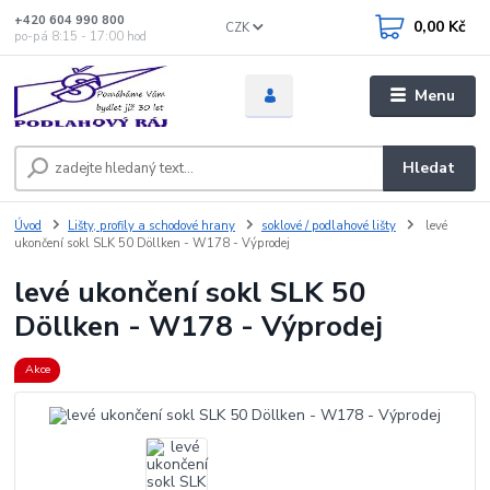
+420 604 990 800
0,00 Kč
CZK
po-pá 8:15 - 17:00 hod
Menu
Hledat
Úvod
Lišty, profily a schodové hrany
soklové / podlahové lišty
levé
ukončení sokl SLK 50 Döllken - W178 - Výprodej
levé ukončení sokl SLK 50
Döllken - W178 - Výprodej
Akce