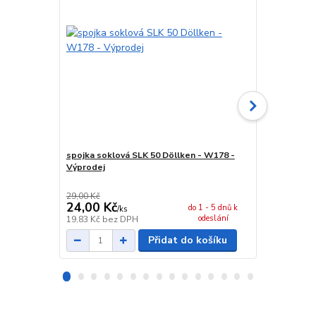
spojka soklová SLK 50 Döllken - W178 -
vnější roh s
Výprodej
Výprodej
29,00 Kč
29,00 Kč
24,00 Kč
24,00 Kč
do 1 - 5 dnů k
/
ks
odeslání
19,83 Kč
bez DPH
19,83 Kč
bez
Přidat do košíku