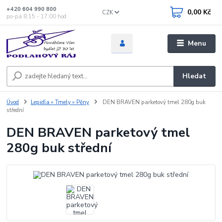
+420 604 990 800
0,00 Kč
CZK
po-pá 8:15 - 17:00 hod
Menu
Hledat
Úvod
Lepidla » Tmely » Pěny
DEN BRAVEN parketový tmel 280g buk
střední
DEN BRAVEN parketový tmel
280g buk střední