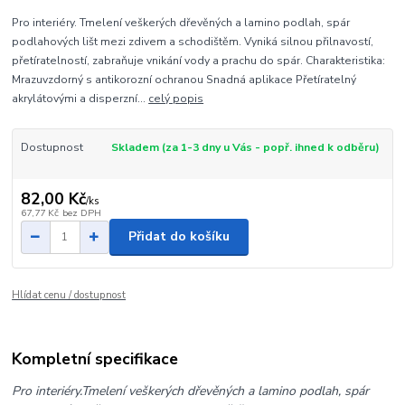
Pro interiéry. Tmelení veškerých dřevěných a lamino podlah, spár
podlahových lišt mezi zdivem a schodištěm. Vyniká silnou přilnavostí,
přetíratelností, zabraňuje vnikání vody a prachu do spár. Charakteristika:
Mrazuvzdorný s antikorozní ochranou Snadná aplikace Přetíratelný
akrylátovými a disperzní...
celý popis
Dostupnost
Skladem (za 1-3 dny u Vás - popř. ihned k odběru)
82,00 Kč
/
ks
67,77 Kč
bez DPH
Přidat do košíku
Hlídat cenu / dostupnost
Kompletní specifikace
Pro interiéry.
Tmelení veškerých dřevěných a lamino podlah, spár