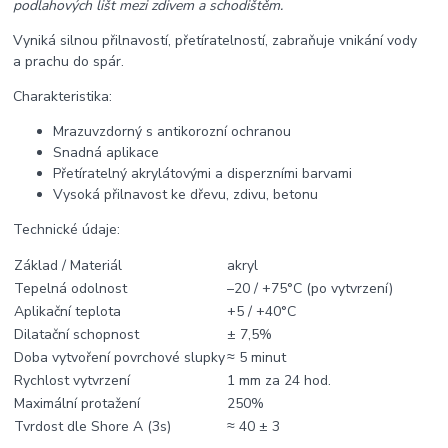
podlahových lišt mezi zdivem a schodištěm.
Vyniká silnou přilnavostí, přetíratelností, zabraňuje vnikání vody
a prachu do spár.
Charakteristika:
Mrazuvzdorný s antikorozní ochranou
Snadná aplikace
Přetíratelný akrylátovými a disperzními barvami
Vysoká přilnavost ke dřevu, zdivu, betonu
Technické údaje:
Základ / Materiál
akryl
Tepelná odolnost
–20 / +75°C (po vytvrzení)
Aplikační teplota
+5 / +40°C
Dilatační schopnost
± 7,5%
Doba vytvoření povrchové slupky
≈ 5 minut
Rychlost vytvrzení
1 mm za 24 hod.
Maximální protažení
250%
Tvrdost dle Shore A (3s)
≈ 40 ± 3