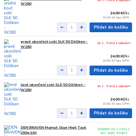
do 1 - 5 dnů k odeslání
W280
24,00 Kč
/
ks
19,83 Kč
bez DPH
Přidat do košíku
pravé ukončení sokl SLK 50 Döllken -
do 1 - 5 dnů k odeslání
W280
24,00 Kč
/
ks
19,83 Kč
bez DPH
Přidat do košíku
levé ukončení sokl SLK 50 Döllken -
do 1 - 5 dnů k odeslání
W280
24,00 Kč
/
ks
19,83 Kč
bez DPH
Přidat do košíku
DEN BRAVEN Mamut Glue High Tack
Skladem (za 1-3 dny u
290g bílý
Vás - popř. ihned k