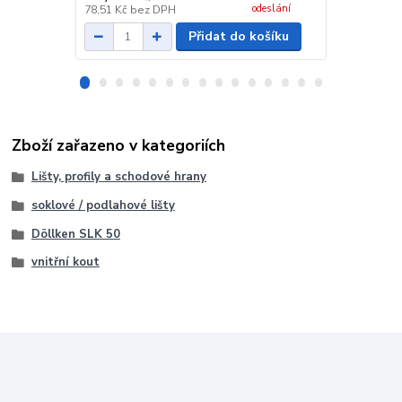
odeslání
78,51 Kč
bez DPH
19,83 Kč
bez
Přidat do košíku
Zboží zařazeno v kategoriích
Lišty, profily a schodové hrany
soklové / podlahové lišty
Döllken SLK 50
vnitřní kout