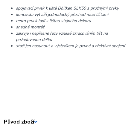
spojovací prvek k liště Döllken SLK50 s pružnými prvky
koncovka vytváři jednoduchý přechod mezi lištami
tento prvek ladí s lištou stejného dekoru
snadná montáž
zakryje i nepřesné řezy vzniklé zkracováním lišt na
požadovanou délku
stačí jen nasunout a výsledkem je pevné a efektivní spojení
Původ zboží