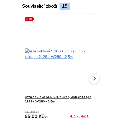
Související zboží
15
Akce
Akce
lišta soklová SLK 50 Döllken, dub cottage
spojka sokl
2129 - W280 - 2,5m
149,00 Kč
29,00 Kč
95,00 Kč
24,00 Kč
do 1 - 5 dnů k
/
ks