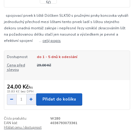
spojovací prvek k liště Döllken SLK50 s pružnými prvky koncovka vytváři
jednoduchý přechod mezi lištami tento prvek ladí s lištou stejného
dekoru snadná montáž zakryje i nepřesné řezy vzniklé zkracováním lišt
na požadovanou délku stačí jen nasunout a výsledkem je pevné a
efektivní spojení ...
celý popis
Dostupnost
do 1 - 5 dnů k odeslání
Cena před
29,00 Kč
slevou
24,00 Kč
/
ks
19,83 Kč
bez DPH
Přidat do košíku
Číslo produktu:
W280
EAN kód:
4036793073361
Hlídat cenu / dostupnost