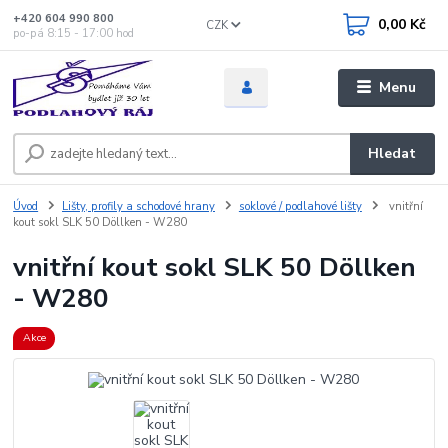
+420 604 990 800
0,00 Kč
CZK
po-pá 8:15 - 17:00 hod
Menu
Hledat
Úvod
Lišty, profily a schodové hrany
soklové / podlahové lišty
vnitřní
kout sokl SLK 50 Döllken - W280
vnitřní kout sokl SLK 50 Döllken
- W280
Akce