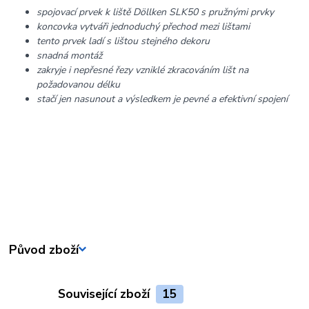
spojovací prvek k liště Döllken SLK50 s pružnými prvky
koncovka vytváři jednoduchý přechod mezi lištami
tento prvek ladí s lištou stejného dekoru
snadná montáž
zakryje i nepřesné řezy vzniklé zkracováním lišt na
požadovanou délku
stačí jen nasunout a výsledkem je pevné a efektivní spojení
Původ zboží
Související zboží
15