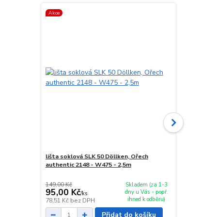
Akce
Akce
lišta soklová SLK 50 Döllken, Ořech
spojka sokl
authentic 2148 - W475 - 2,5m
149,00 Kč
29,00 Kč
Skladem (za 1-3
95,00 Kč
24,00 Kč
dny u Vás - popř.
/
ks
ihned k odběru)
78,51 Kč
bez DPH
19,83 Kč
bez
Přidat do košíku