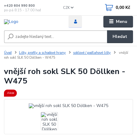
+420 604 990 800
0,00 Kč
CZK
po-pá 8:15 - 17:00 hod
Menu
Hledat
Úvod
Lišty, profily a schodové hrany
soklové / podlahové lišty
vnější
roh sokl SLK 50 Döllken - W475
vnější roh sokl SLK 50 Döllken -
W475
Akce