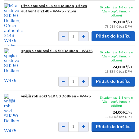
lišta soklová SLK 50 Döllken, Ořech
Skladem (za 1-3 dny u
authentic 2148 - W475 - 2,5m
Vás - popř. ihned k
odběru)
95,00 Kč
/
ks
78,51 Kč
bez DPH
Přidat do košíku
spojka soklová SLK 50 Döllken - W475
Skladem (za 1-3 dny u
Vás - popř. ihned k
odběru)
24,00 Kč
/
ks
19,83 Kč
bez DPH
Přidat do košíku
vnější roh sokl SLK 50 Döllken - W475
Skladem (za 1-3 dny u
Vás - popř. ihned k
odběru)
24,00 Kč
/
ks
19,83 Kč
bez DPH
Přidat do košíku