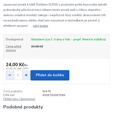
spojovací prvek k liště Döllken SLK50 s pružnými prvky koncovka vytváři
jednoduchý přechod mezi lištami tento prvek ladí s lištou stejného
dekoru snadná montáž zakryje i nepřesné řezy vzniklé zkracováním lišt
na požadovanou délku stačí jen nasunout a výsledkem je pevné a
efektivní spojení
celý popis
Dostupnost
Skladem (za 1-3 dny u Vás - popř. ihned k odběru)
Cena před
29,00 Kč
slevou
24,00 Kč
/
ks
19,83 Kč
bez DPH
Přidat do košíku
Číslo produktu:
W475
EAN kód:
4036793087580
Hlídat cenu / dostupnost
Podobné produkty