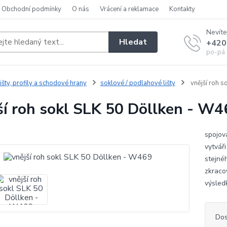
Obchodní podmínky
O nás
Vrácení a reklamace
Kontakty
Nevíte
Hledat
+420
po-pá 
išty, profily a schodové hrany
soklové / podlahové lišty
vnější roh s
ší roh sokl SLK 50 Döllken - W4
spojov
vytváři
stejné
zkraco
výsled
Dos