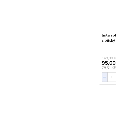
lišta s
sibiřsk
149,00 K
95,00
78,51 K