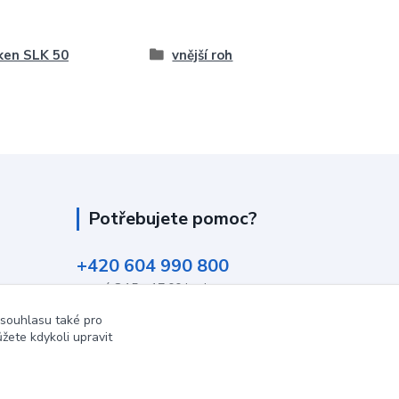
ken SLK 50
vnější roh
Potřebujete pomoc?
+420 604 990 800
po-pá 8:15 - 17:00 hod
 souhlasu také pro
info@podlahovyraj.cz
žete kdykoli upravit