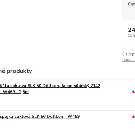
Cen
24
19,
Číslo p
Hlídat 
é produkty
lišta soklová SLK 50 Döllken, Jasan sibiřský 2142
- W469 - 2,5m
d
spojka soklová SLK 50 Döllken - W469
d