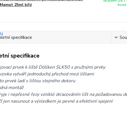
Skladem (za 1-
Mamut 25ml bílý
ihned
etní specifikace
Souv
tní specifikace
jovací prvek k liště Döllken SLK50 s pružnými prvky
covka vytváři jednoduchý přechod mezi lištami
to prvek ladí s lištou stejného dekoru
dná montáž
ryje i nepřesné řezy vzniklé zkracováním lišt na požadovanou d
čí jen nasunout a výsledkem je pevné a efektivní spojení