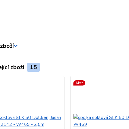
zboží
jící zboží
15
Akce