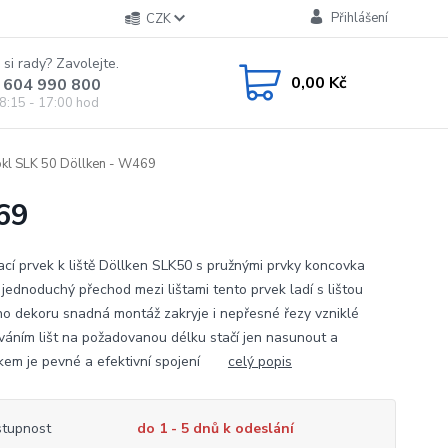
Přihlášení
CZK
 si rady? Zavolejte.
0,00 Kč
 604 990 800
8:15 - 17:00 hod
okl SLK 50 Döllken - W469
69
ací prvek k liště Döllken SLK50 s pružnými prvky koncovka
 jednoduchý přechod mezi lištami tento prvek ladí s lištou
ho dekoru snadná montáž zakryje i nepřesné řezy vzniklé
váním lišt na požadovanou délku stačí jen nasunout a
kem je pevné a efektivní spojení
celý popis
tupnost
do 1 - 5 dnů k odeslání