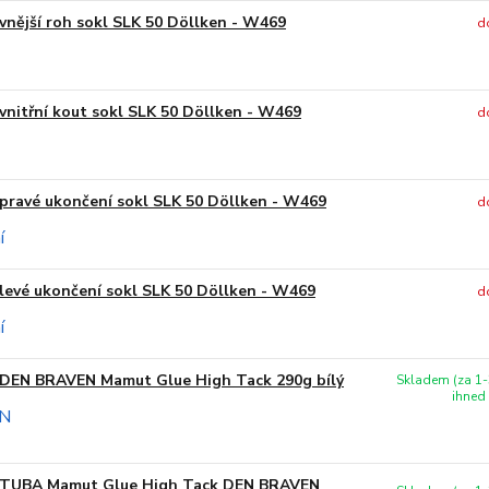
vnější roh sokl SLK 50 Döllken - W469
d
vnitřní kout sokl SLK 50 Döllken - W469
d
pravé ukončení sokl SLK 50 Döllken - W469
d
levé ukončení sokl SLK 50 Döllken - W469
d
DEN BRAVEN Mamut Glue High Tack 290g bílý
Skladem (za 1-
ihned
TUBA Mamut Glue High Tack DEN BRAVEN