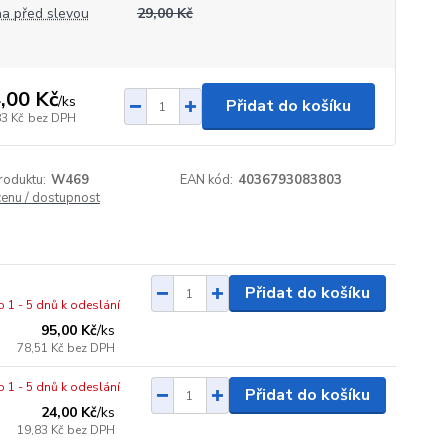
a před slevou
29,00 Kč
,00 Kč
/
ks
Přidat do košíku
83 Kč
bez DPH
roduktu:
W469
EAN kód:
4036793083803
cenu / dostupnost
Přidat do košíku
o 1 - 5 dnů k odeslání
95,00 Kč
/
ks
78,51 Kč
bez DPH
o 1 - 5 dnů k odeslání
Přidat do košíku
24,00 Kč
/
ks
19,83 Kč
bez DPH