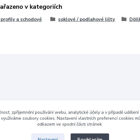
zařazeno v kategoriích
, profily a schodové
soklové / podlahové lišty
Döll
čnost, zpříjemnění používání webu, analytické účely a v případě udělení
y využíváme soubory cookies. Nastavení vlastních preferencí cookies mů
odkazem ve spodní části stránek.
Souhlasím
Nastavení