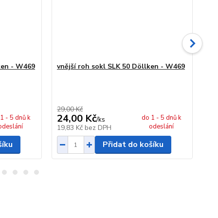
ken - W469
vnější roh sokl SLK 50 Döllken - W469
vni
W4
29,00 Kč
29,
24,00 Kč
24
1 - 5 dnů k
do 1 - 5 dnů k
/
ks
odeslání
odeslání
19,83 Kč
bez DPH
19
šíku
Přidat do košíku