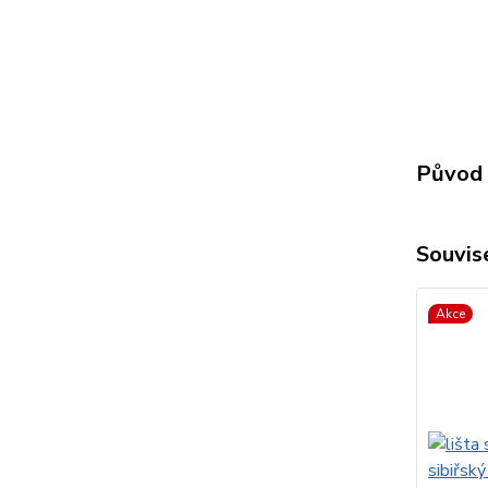
Původ 
Souvise
Akce