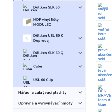
Döllken SLK 50
MDF vinyl lišty
MODULEO
Döllken USL 50 K -
Doprodej
Döllken SLK 60 Q
Cubu
USL 60 Clip
Nářadí a zakrývací plachty
Opravné a vyrovnávací hmoty