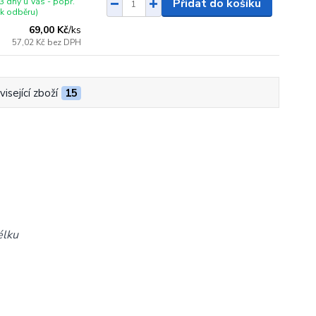
3 dny u Vás - popř.
Přidat do košíku
 k odběru)
69,00 Kč
/
ks
57,02 Kč
bez DPH
isející zboží
15
élku