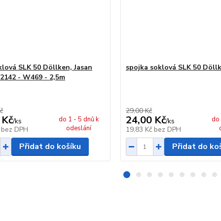
oklová SLK 50 Döllken, Jasan
spojka soklová SLK 50 Döll
ý 2142 - W469 - 2,5m
č
29,00 Kč
 Kč
24,00 Kč
do 1 - 5 dnů k
do 
/
ks
/
ks
odeslání
č
bez DPH
19,83 Kč
bez DPH
Přidat do košíku
Přidat do ko