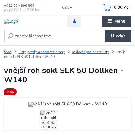
+420 604 990 800
0,00 Kč
CZK
po-pá 8:15 - 17:00 hod
Menu
Hledat
Úvod
Lišty, profily a schodové hrany
soklové / podlahové lišty
vnější
roh sokl SLK 50 Döllken - W140
vnější roh sokl SLK 50 Döllken -
W140
Akce