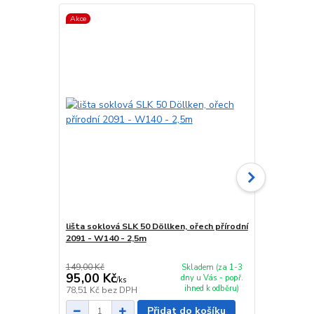
Akce
Akce
lišta soklová SLK 50 Döllken, ořech přírodní
spojka sokl
2091 - W140 - 2,5m
149,00 Kč
29,00 Kč
Skladem (za 1-3
95,00 Kč
24,00 Kč
dny u Vás - popř.
/
ks
ihned k odběru)
78,51 Kč
bez DPH
19,83 Kč
bez
Přidat do košíku