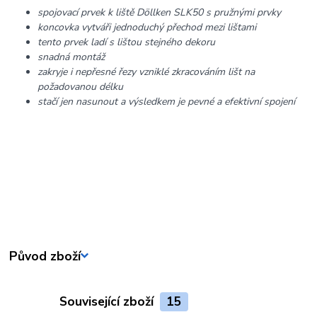
spojovací prvek k liště Döllken SLK50 s pružnými prvky
koncovka vytváři jednoduchý přechod mezi lištami
tento prvek ladí s lištou stejného dekoru
snadná montáž
zakryje i nepřesné řezy vzniklé zkracováním lišt na
požadovanou délku
stačí jen nasunout a výsledkem je pevné a efektivní spojení
Původ zboží
Související zboží
15