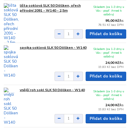
lišta soklová SLK 50 Döllken, ořech
Skladem (za 1-3 dny u
přírodní 2091 - W140 - 2,5m
Vás - popř. ihned k
odběru)
95,00 Kč
/
ks
78,51 Kč
bez DPH
Přidat do košíku
spojka soklová SLK 50 Döllken - W140
Skladem (za 1-3 dny u
Vás - popř. ihned k
odběru)
24,00 Kč
/
ks
19,83 Kč
bez DPH
Přidat do košíku
vnější roh sokl SLK 50 Döllken - W140
Skladem (za 1-3 dny u
Vás - popř. ihned k
odběru)
24,00 Kč
/
ks
19,83 Kč
bez DPH
Přidat do košíku