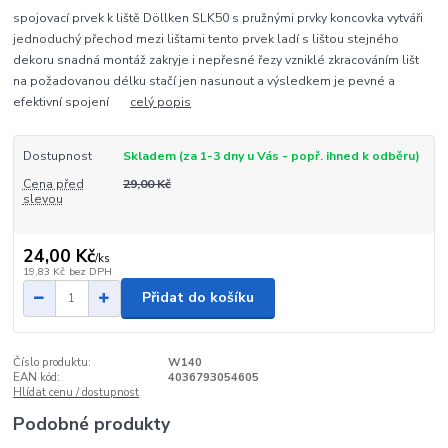
spojovací prvek k liště Döllken SLK50 s pružnými prvky koncovka vytváři
jednoduchý přechod mezi lištami tento prvek ladí s lištou stejného
dekoru snadná montáž zakryje i nepřesné řezy vzniklé zkracováním lišt
na požadovanou délku stačí jen nasunout a výsledkem je pevné a
efektivní spojení
celý popis
Dostupnost
Skladem (za 1-3 dny u Vás - popř. ihned k odběru)
Cena před
29,00 Kč
slevou
24,00 Kč
/
ks
19,83 Kč
bez DPH
Přidat do košíku
Číslo produktu:
W140
EAN kód:
4036793054605
Hlídat cenu / dostupnost
Podobné produkty