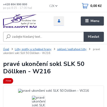
+420 604 990 800
0,00 Kč
CZK
po-pá 8:15 - 17:00 hod
Menu
Hledat
Úvod
Lišty, profily a schodové hrany
soklové / podlahové lišty
pravé
ukončení sokl SLK 50 Döllken - W216
pravé ukončení sokl SLK 50
Döllken - W216
Akce