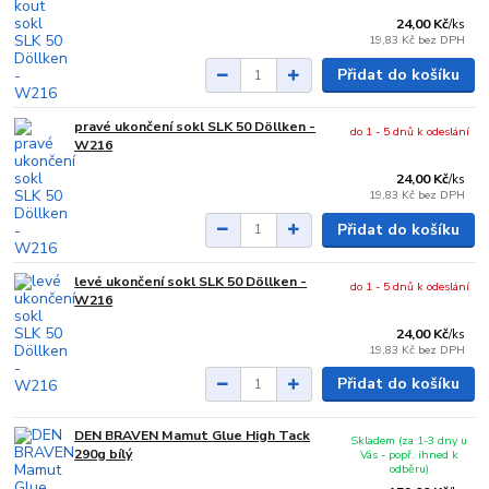
24,00 Kč
/
ks
19,83 Kč
bez DPH
Přidat do košíku
pravé ukončení sokl SLK 50 Döllken -
do 1 - 5 dnů k odeslání
W216
24,00 Kč
/
ks
19,83 Kč
bez DPH
Přidat do košíku
levé ukončení sokl SLK 50 Döllken -
do 1 - 5 dnů k odeslání
W216
24,00 Kč
/
ks
19,83 Kč
bez DPH
Přidat do košíku
DEN BRAVEN Mamut Glue High Tack
Skladem (za 1-3 dny u
290g bílý
Vás - popř. ihned k
odběru)