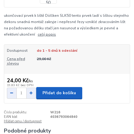
ukončovací prvek k liště Döllken SLK50 tento prvek ladí s lištou stejného
dekoru snadná montáž zakryje i nepřesné řezy vzniklé zkracováním lišt
na požadovanou délku stačí jen nasunout a výsledkem je pevné a
efektivní ukončení
celý popis
Dostupnost
do 1 - 5 dnů k odeslání
Cena před
29,00 Kč
slevou
24,00 Kč
/
ks
19,83 Kč
bez DPH
Přidat do košíku
Číslo produktu:
W216
EAN kód:
4036793064840
Hlídat cenu / dostupnost
Podobné produkty