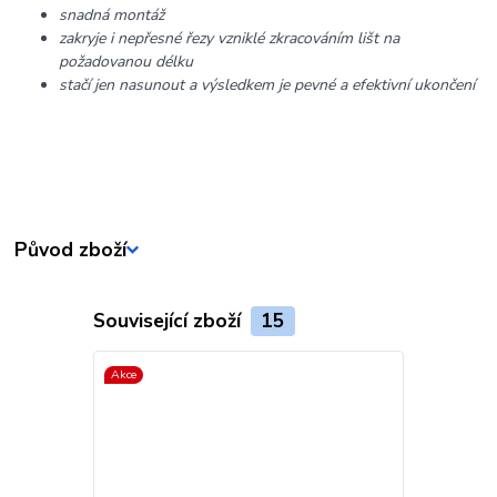
snadná montáž
zakryje i nepřesné řezy vzniklé zkracováním lišt na
požadovanou délku
stačí jen nasunout a výsledkem je pevné a efektivní ukončení
Původ zboží
Související zboží
15
Akce
Akce