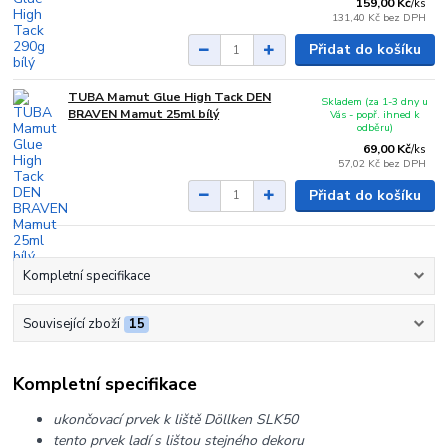
159,00 Kč
/
ks
131,40 Kč
bez DPH
Přidat do košíku
TUBA Mamut Glue High Tack DEN
Skladem (za 1-3 dny u
BRAVEN Mamut 25ml bílý
Vás - popř. ihned k
odběru)
69,00 Kč
/
ks
57,02 Kč
bez DPH
Přidat do košíku
Kompletní specifikace
Související zboží
15
Kompletní specifikace
ukončovací prvek k liště Döllken SLK50
tento prvek ladí s lištou stejného dekoru