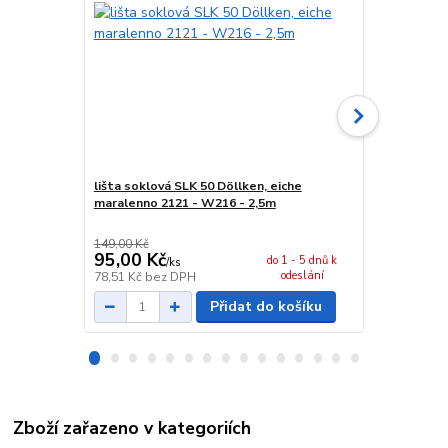
lišta soklová SLK 50 Döllken, eiche
spojka sokl
maralenno 2121 - W216 - 2,5m
149,00 Kč
29,00 Kč
95,00 Kč
24,00 Kč
do 1 - 5 dnů k
/
ks
odeslání
78,51 Kč
bez DPH
19,83 Kč
bez
Přidat do košíku
Zboží zařazeno v kategoriích