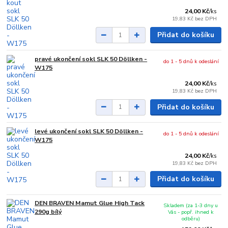
24,00 Kč
/
ks
19,83 Kč
bez DPH
Přidat do košíku
pravé ukončení sokl SLK 50 Döllken -
do 1 - 5 dnů k odeslání
W175
24,00 Kč
/
ks
19,83 Kč
bez DPH
Přidat do košíku
levé ukončení sokl SLK 50 Döllken -
do 1 - 5 dnů k odeslání
W175
24,00 Kč
/
ks
19,83 Kč
bez DPH
Přidat do košíku
DEN BRAVEN Mamut Glue High Tack
Skladem (za 1-3 dny u
290g bílý
Vás - popř. ihned k
odběru)