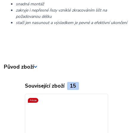
snadná montáž
zakryje i nepřesné řezy vzniklé zkracováním lišt na
požadovanou délku
stačí jen nasunout a výsledkem je pevné a efektivní ukončení
Původ zboží
Související zboží
15
Akce
Akce