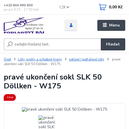
+420 604 990 800
0,00 Kč
CZK
po-pá 8:15 - 17:00 hod
Menu
Hledat
Úvod
Lišty, profily a schodové hrany
soklové / podlahové lišty
pravé
ukončení sokl SLK 50 Döllken - W175
pravé ukončení sokl SLK 50
Döllken - W175
Akce