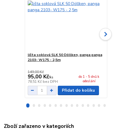
lišta soklová SLK 50 Döllken, panga panga
spojka sokl
2103- W175 - 2,5m
149,00 Kč
29,00 Kč
95,00 Kč
24,00 Kč
do 1 - 5 dnů k
/
ks
odeslání
78,51 Kč
bez DPH
19,83 Kč
bez
Přidat do košíku
Zboží zařazeno v kategoriích