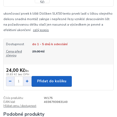
ukončovací prvek k liště Döllken SLK50 tento prvek ladí s lištou stejného
dekoru snadná montáž zakryje i nepřesné řezy vzniklé zkracováním lišt
na požadovanou délku stačí jen nasunout a výsledkem je pevné a
efektivní ukončení
celý popis
Dostupnost
do 1 - 5 dnů k odeslání
Cena před
29,00 Kč
slevou
24,00 Kč
/
ks
19,83 Kč
bez DPH
Přidat do košíku
Číslo produktu:
W175
EAN kód:
4036793063140
Hlídat cenu / dostupnost
Podobné produkty