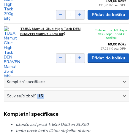
159,00 Kč
/
ks
131,40 Kč
bez DPH
Přidat do košíku
TUBA Mamut Glue High Tack DEN
Skladem (za 1-3 dny u
BRAVEN Mamut 25ml bílý
Vás - popř. ihned k
odběru)
69,00 Kč
/
ks
57,02 Kč
bez DPH
Přidat do košíku
Kompletní specifikace
Související zboží
15
Kompletní specifikace
ukončovací prvek k liště Döllken SLK50
tento prvek ladí s lištou stejného dekoru