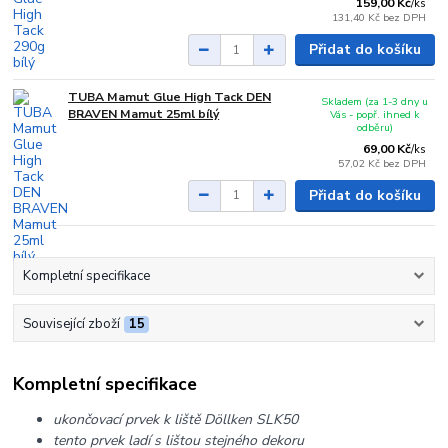
159,00 Kč
/
ks
131,40 Kč
bez DPH
Přidat do košíku
TUBA Mamut Glue High Tack DEN
Skladem (za 1-3 dny u
BRAVEN Mamut 25ml bílý
Vás - popř. ihned k
odběru)
69,00 Kč
/
ks
57,02 Kč
bez DPH
Přidat do košíku
Kompletní specifikace
Související zboží
15
Kompletní specifikace
ukončovací prvek k liště Döllken SLK50
tento prvek ladí s lištou stejného dekoru