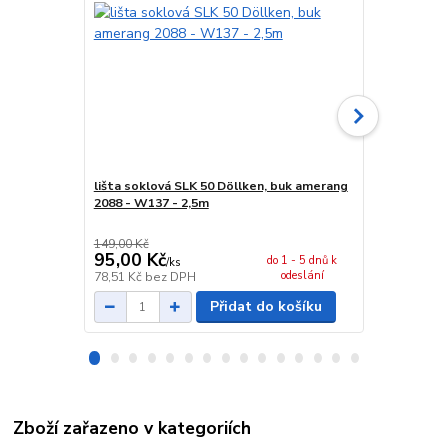
lišta soklová SLK 50 Döllken, buk amerang
spojka sokl
2088 - W137 - 2,5m
149,00 Kč
29,00 Kč
95,00 Kč
24,00 Kč
do 1 - 5 dnů k
/
ks
odeslání
78,51 Kč
bez DPH
19,83 Kč
bez
Přidat do košíku
Zboží zařazeno v kategoriích