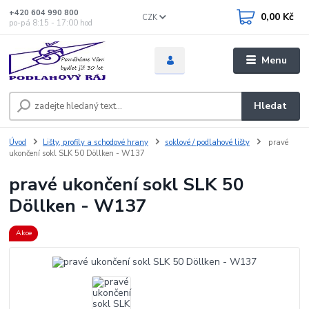
+420 604 990 800
0,00 Kč
CZK
po-pá 8:15 - 17:00 hod
Menu
Hledat
Úvod
Lišty, profily a schodové hrany
soklové / podlahové lišty
pravé
ukončení sokl SLK 50 Döllken - W137
pravé ukončení sokl SLK 50
Döllken - W137
Akce