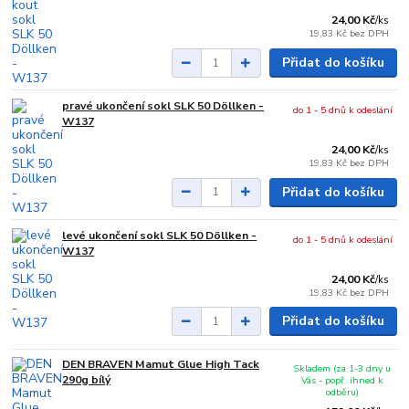
24,00 Kč
/
ks
19,83 Kč
bez DPH
Přidat do košíku
pravé ukončení sokl SLK 50 Döllken -
do 1 - 5 dnů k odeslání
W137
24,00 Kč
/
ks
19,83 Kč
bez DPH
Přidat do košíku
levé ukončení sokl SLK 50 Döllken -
do 1 - 5 dnů k odeslání
W137
24,00 Kč
/
ks
19,83 Kč
bez DPH
Přidat do košíku
DEN BRAVEN Mamut Glue High Tack
Skladem (za 1-3 dny u
290g bílý
Vás - popř. ihned k
odběru)