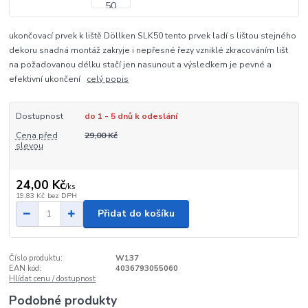
ukončovací prvek k liště Döllken SLK50 tento prvek ladí s lištou stejného
dekoru snadná montáž zakryje i nepřesné řezy vzniklé zkracováním lišt
na požadovanou délku stačí jen nasunout a výsledkem je pevné a
efektivní ukončení
celý popis
Dostupnost
do 1 - 5 dnů k odeslání
Cena před
29,00 Kč
slevou
24,00 Kč
/
ks
19,83 Kč
bez DPH
Přidat do košíku
Číslo produktu:
W137
EAN kód:
4036793055060
Hlídat cenu / dostupnost
Podobné produkty