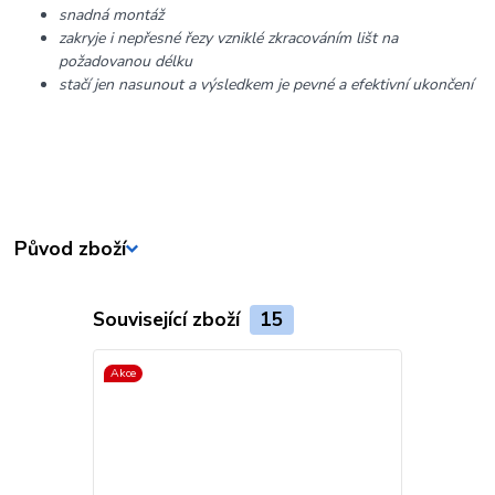
snadná montáž
zakryje i nepřesné řezy vzniklé zkracováním lišt na
požadovanou délku
stačí jen nasunout a výsledkem je pevné a efektivní ukončení
Původ zboží
Související zboží
15
Akce
Akce