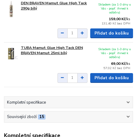
DEN BRAVEN Mamut Glue High Tack
Skladem (za 1-3 dny u
290g bílý
Vás - popř. ihned k
odběru)
159,00 Kč
/
ks
131,40 Kč
bez DPH
Přidat do košíku
TUBA Mamut Glue High Tack DEN
Skladem (za 1-3 dny u
BRAVEN Mamut 25ml bílý
Vás - popř. ihned k
odběru)
69,00 Kč
/
ks
57,02 Kč
bez DPH
Přidat do košíku
Kompletní specifikace
Související zboží
15
Kompletní specifikace