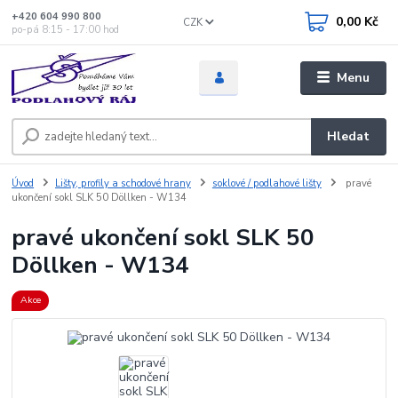
+420 604 990 800
0,00 Kč
CZK
po-pá 8:15 - 17:00 hod
Menu
Hledat
Úvod
Lišty, profily a schodové hrany
soklové / podlahové lišty
pravé
ukončení sokl SLK 50 Döllken - W134
pravé ukončení sokl SLK 50
Döllken - W134
Akce