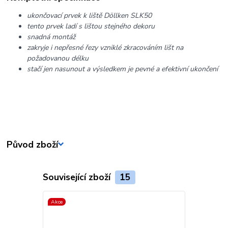
ukončovací prvek k liště Döllken SLK50
tento prvek ladí s lištou stejného dekoru
snadná montáž
zakryje i nepřesné řezy vzniklé zkracováním lišt na
požadovanou délku
stačí jen nasunout a výsledkem je pevné a efektivní ukončení
Původ zboží
Související zboží
15
Akce
Akce