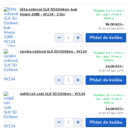
lišta soklová SLK 50 Döllken, buk
Skladem (za 1-3 dny u
tmavý 2085 - W134 - 2,5m
Vás - popř. ihned k
odběru)
95,00 Kč
/
ks
78,51 Kč
bez DPH
Přidat do košíku
spojka soklová SLK 50 Döllken - W134
Skladem (za 1-3 dny u
Vás - popř. ihned k
odběru)
24,00 Kč
/
ks
19,83 Kč
bez DPH
Přidat do košíku
vnější roh sokl SLK 50 Döllken - W134
Skladem (za 1-3 dny u
Vás - popř. ihned k
odběru)
24,00 Kč
/
ks
19,83 Kč
bez DPH
Přidat do košíku