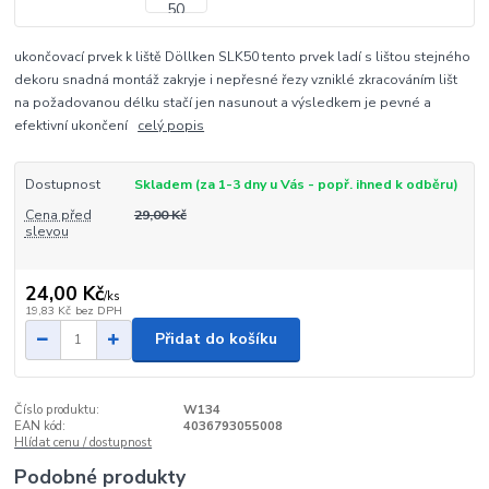
ukončovací prvek k liště Döllken SLK50 tento prvek ladí s lištou stejného
dekoru snadná montáž zakryje i nepřesné řezy vzniklé zkracováním lišt
na požadovanou délku stačí jen nasunout a výsledkem je pevné a
efektivní ukončení
celý popis
Dostupnost
Skladem (za 1-3 dny u Vás - popř. ihned k odběru)
Cena před
29,00 Kč
slevou
24,00 Kč
/
ks
19,83 Kč
bez DPH
Přidat do košíku
Číslo produktu:
W134
EAN kód:
4036793055008
Hlídat cenu / dostupnost
Podobné produkty