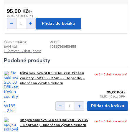
95,00 Kč
/
ks
78,51 Kč
bez DPH
Přidat do košíku
Číslo produktu:
W135
EAN kód:
4036793053455
Hlídat cenu / dostupnost
Podobné produkty
lišta soklová SLK 50 Döllken, třešen
do 1 - 5 dnů k odeslání
country - W135 - 2,5m - - Doprodej -
ukončena výroba dekoru
95,00 Kč
/
ks
78,51 Kč
bez DPH
Přidat do košíku
spojka soklová SLK 50 Döllken - W135
do 1 - 5 dnů k odeslání
- Doprodej - ukončena výroba dekoru