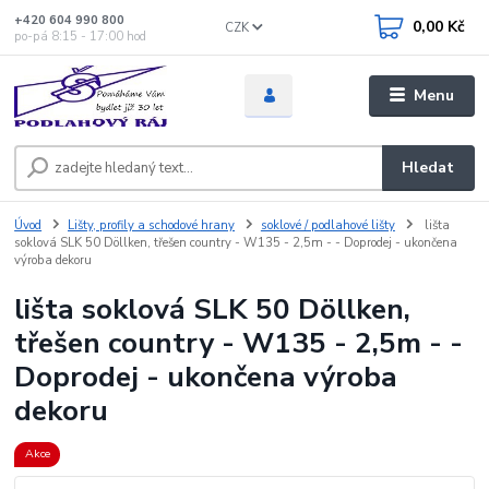
+420 604 990 800
0,00 Kč
CZK
po-pá 8:15 - 17:00 hod
Menu
Hledat
Úvod
Lišty, profily a schodové hrany
soklové / podlahové lišty
lišta
soklová SLK 50 Döllken, třešen country - W135 - 2,5m - - Doprodej - ukončena
výroba dekoru
lišta soklová SLK 50 Döllken,
třešen country - W135 - 2,5m - -
Doprodej - ukončena výroba
dekoru
Akce