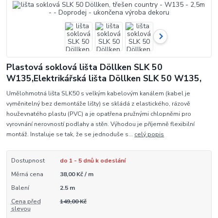
Plastová soklová lišta Döllken SLK 50
W135,Elektrikářská lišta Döllken SLK 50 W135,
Umělohmotná lišta SLK50 s velkým kabelovým kanálem (kabel je
vyměnitelný bez demontáže lišty) se skládá z elastického, rázově
houževnatého plastu (PVC) a je opatřena pružnými chlopněmi pro
vyrovnání nerovností podlahy a stěn. Výhodou je příjemně flexibilní
montáž. Instaluje se tak, že se jednoduše s...
celý popis
Dostupnost
do 1 - 5 dnů k odeslání
Měrná cena
38,00 Kč / m
Balení
2.5 m
Cena před
149,00 Kč
slevou