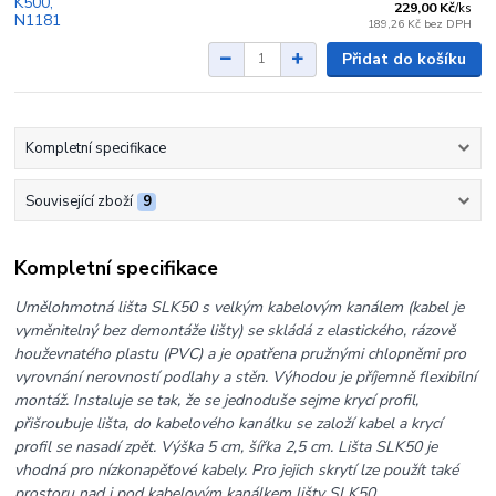
229,00 Kč
/
ks
189,26 Kč
bez DPH
Přidat do košíku
Kompletní specifikace
Související zboží
9
Kompletní specifikace
Umělohmotná lišta SLK50 s velkým kabelovým kanálem (kabel je
vyměnitelný bez demontáže lišty) se skládá z elastického, rázově
houževnatého plastu (PVC) a je opatřena pružnými chlopněmi pro
vyrovnání nerovností podlahy a stěn. Výhodou je příjemně flexibilní
montáž. Instaluje se tak, že se jednoduše sejme krycí profil,
přišroubuje lišta, do kabelového kanálku se založí kabel a krycí
profil se nasadí zpět. Výška 5 cm, šířka 2,5 cm. Lišta SLK50 je
vhodná pro nízkonapěťové kabely. Pro jejich skrytí lze použít také
prostoru nad i pod kabelovým kanálkem lišty SLK50.