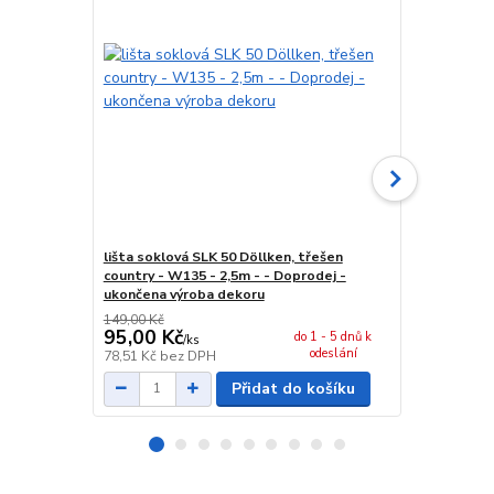
lišta soklová SLK 50 Döllken, třešen
spojka sokl
country - W135 - 2,5m - - Doprodej -
Doprodej - 
ukončena výroba dekoru
149,00 Kč
29,00 Kč
95,00 Kč
24,00 Kč
do 1 - 5 dnů k
/
ks
odeslání
78,51 Kč
bez DPH
19,83 Kč
bez
Přidat do košíku