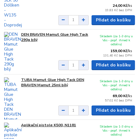
24,00 Kč
/
ks
19,83 Kč
bez DPH
Přidat do košíku
DEN BRAVEN Mamut Glue High Tack
Skladem (za 1-3 dny u
290g bílý
Vás - popř. ihned k
odběru)
159,00 Kč
/
ks
131,40 Kč
bez DPH
Přidat do košíku
TUBA Mamut Glue High Tack DEN
Skladem (za 1-3 dny u
BRAVEN Mamut 25ml bílý
Vás - popř. ihned k
odběru)
69,00 Kč
/
ks
57,02 Kč
bez DPH
Přidat do košíku
Aplikační pistole K500, N1181
Skladem (za 1-3 dny u
Vás - popř. ihned k
odběru)