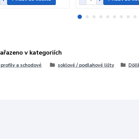
zařazeno v kategoriích
, profily a schodové
soklové / podlahové lišty
Döll