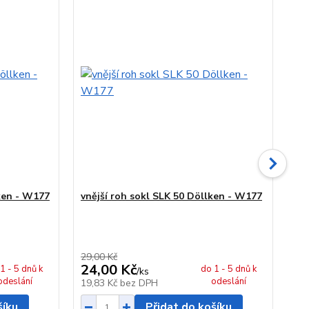
ken - W177
vnější roh sokl SLK 50 Döllken - W177
vni
W1
29,00 Kč
29,
24,00 Kč
24
1 - 5 dnů k
do 1 - 5 dnů k
/
ks
odeslání
odeslání
19,83 Kč
bez DPH
19
šíku
Přidat do košíku