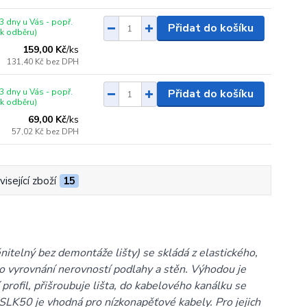
3 dny u Vás - popř.
Přidat do košíku
 k odběru)
159,00 Kč
/
ks
131,40 Kč
bez DPH
3 dny u Vás - popř.
Přidat do košíku
 k odběru)
69,00 Kč
/
ks
57,02 Kč
bez DPH
isející zboží
15
elný bez demontáže lišty) se skládá z elastického,
o vyrovnání nerovností podlahy a stěn. Výhodou je
 profil, přišroubuje lišta, do kabelového kanálku se
ta SLK50 je vhodná pro nízkonapěťové kabely. Pro jejich