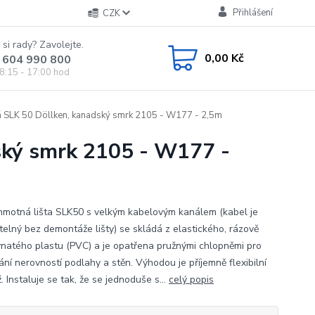
Přihlášení
CZK
 si rady? Zavolejte.
0,00 Kč
 604 990 800
8:15 - 17:00 hod
vá SLK 50 Döllken, kanadský smrk 2105 - W177 - 2,5m
dský smrk 2105 - W177 -
motná lišta SLK50 s velkým kabelovým kanálem (kabel je
telný bez demontáže lišty) se skládá z elastického, rázově
natého plastu (PVC) a je opatřena pružnými chlopněmi pro
ání nerovností podlahy a stěn. Výhodou je příjemně flexibilní
 Instaluje se tak, že se jednoduše s...
celý popis