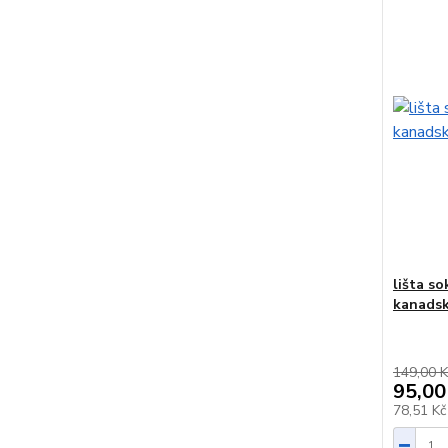
lišta s
kanadsk
149,00 K
95,00
78,51 K