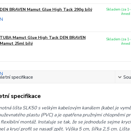
DEN BRAVEN Mamut Glue High Tack 290g bílý
Skladem (za 1-
ihned
TUBA Mamut Glue High Tack DEN BRAVEN
Skladem (za 1-
Mamut 25ml bílý
ihned
etní specifikace
Souv
tní specifikace
tná lišta SLK50 s velkým kabelovým kanálem (kabel je vyměnit
ouževnatého plastu (PVC) a je opatřena pružnými chlopněmi pr
flexibilní montáž. Instaluje se tak, že se jednoduše sejme krycí
bel a krycí profil se nasadí zpět. Výška 5 cm, šířka 2,5 cm. Liš