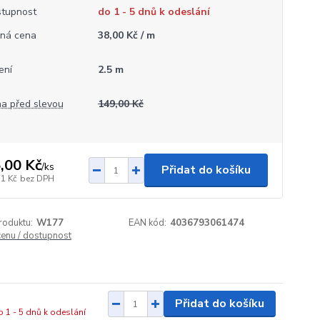
tupnost
do 1 - 5 dnů k odeslání
ná cena
38,00 Kč / m
ení
2.5 m
a před slevou
149,00 Kč
,00 Kč
/
ks
Přidat do košíku
51 Kč
bez DPH
roduktu:
W177
EAN kód:
4036793061474
cenu / dostupnost
Přidat do košíku
o 1 - 5 dnů k odeslání