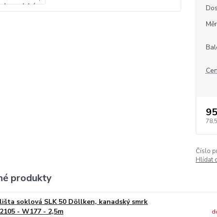
Dos
Měr
Bal
Cen
95
78,
Číslo p
Hlídat 
é produkty
lišta soklová SLK 50 Döllken, kanadský smrk
2105 - W177 - 2,5m
d