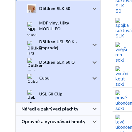
Döllken SLK 50
MDF vinyl lišty
MODULEO
Döllken USL 50 K -
Doprodej
Döllken SLK 60 Q
Cubu
USL 60 Clip
Nářadí a zakrývací plachty
Opravné a vyrovnávací hmoty