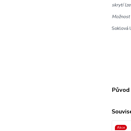
skrytí lz
Možnost 
Soklová l
Původ 
Souvise
Akce