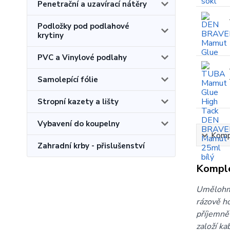
Penetrační a uzavírací nátěry
Podložky pod podlahové
krytiny
PVC a Vinylové podlahy
Samolepící fólie
Stropní kazety a lišty
Vybavení do koupelny
Kompl
Zahradní krby - přislušenství
Komple
Umělohmo
rázově h
příjemně 
založí ka