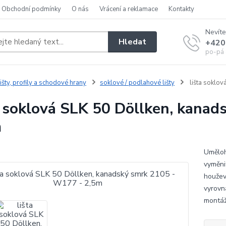
Obchodní podmínky
O nás
Vrácení a reklamace
Kontakty
Nevíte
Hledat
+420
po-pá 
išty, profily a schodové hrany
soklové / podlahové lišty
lišta soklo
a soklová SLK 50 Döllken, kana
m
Uměloh
vyměni
houžev
vyrovn
montáž.