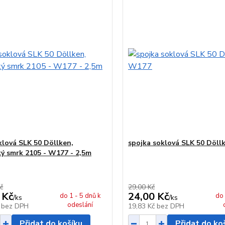
oklová SLK 50 Döllken,
spojka soklová SLK 50 Döll
ý smrk 2105 - W177 - 2,5m
č
29,00 Kč
 Kč
24,00 Kč
do 1 - 5 dnů k
do 
/
ks
/
ks
odeslání
č
bez DPH
19,83 Kč
bez DPH
Přidat do košíku
Přidat do ko