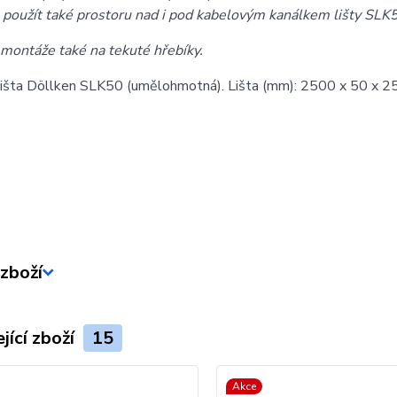
e použít také prostoru nad i pod kabelovým kanálkem lišty SLK
montáže také na tekuté hřebíky.
išta Döllken SLK50 (umělohmotná). Lišta (mm): 2500 x 50 x 25. 
zboží
jící zboží
15
Akce