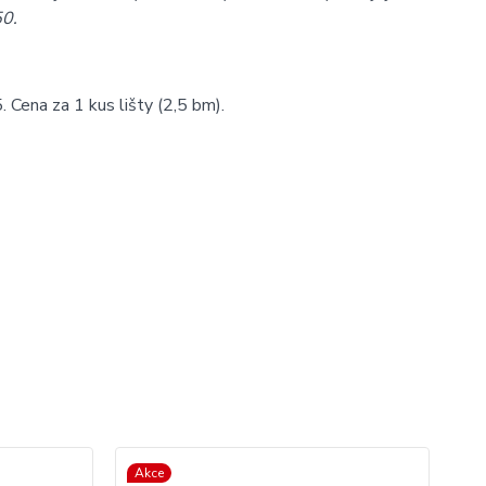
50.
Cena za 1 kus lišty (2,5 bm).
Akce
Ak