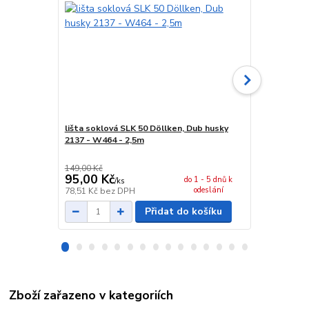
lišta soklová SLK 50 Döllken, Dub husky
spojka sokl
2137 - W464 - 2,5m
149,00 Kč
29,00 Kč
95,00 Kč
24,00 Kč
do 1 - 5 dnů k
/
ks
odeslání
78,51 Kč
bez DPH
19,83 Kč
bez
Přidat do košíku
Zboží zařazeno v kategoriích