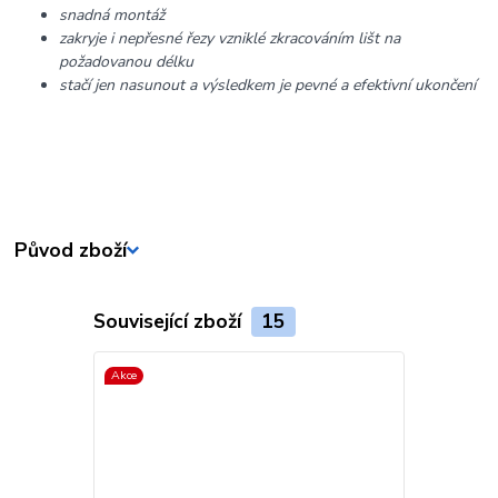
snadná montáž
zakryje i nepřesné řezy vzniklé zkracováním lišt na
požadovanou délku
stačí jen nasunout a výsledkem je pevné a efektivní ukončení
Původ zboží
Související zboží
15
Akce
Akce