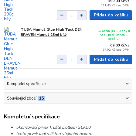
159,00 Kč
/
ks
131,40 Kč
bez DPH
Přidat do košíku
TUBA Mamut Glue High Tack DEN
Skladem (za 1-3 dny u
BRAVEN Mamut 25ml bílý
Vás - popř. ihned k
odběru)
69,00 Kč
/
ks
57,02 Kč
bez DPH
Přidat do košíku
Kompletní specifikace
Související zboží
15
Kompletní specifikace
ukončovací prvek k liště Döllken SLK50
tento prvek ladí s lištou stejného dekoru