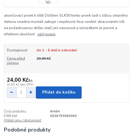
ukončovací prvek k liště Döllken SLK50 tento prvek ladí s lištou stejného
dekoru snadná montáž zakryje i nepřesné řezy vzniklé zkracováním lišt
na požadovanou délku stačí jen nasunout a výsledkem je pevné a
efektivní ukončení
celý popis
Dostupnost
do 1 - 5 dnů k odeslání
Cena před
29,00 Kč
slevou
24,00 Kč
/
ks
19,83 Kč
bez DPH
Přidat do košíku
Číslo produktu:
W464
EAN kód:
4036793084060
Hlídat cenu / dostupnost
Podobné produkty