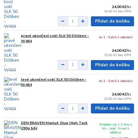
24,00 Kč
/
ks
19,83 Kč
bez DPH
Přidat do košíku
pravé ukončení sokl SLK 50 Döllken -
do 1 - 5 dnů k odeslání
W464
24,00 Kč
/
ks
19,83 Kč
bez DPH
Přidat do košíku
levé ukončení sokl SLK 50 Döllken -
do 1 - 5 dnů k odeslání
W464
24,00 Kč
/
ks
19,83 Kč
bez DPH
Přidat do košíku
DEN BRAVEN Mamut Glue High Tack
Skladem (za 1-3 dny u
290g bílý
Vás - popř. ihned k
odběru)