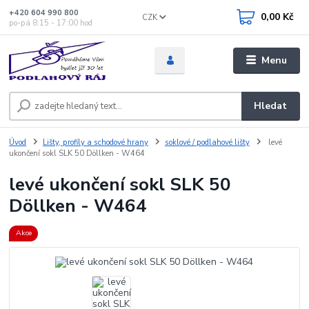
+420 604 990 800
0,00 Kč
CZK
po-pá 8:15 - 17:00 hod
Menu
Hledat
Úvod
Lišty, profily a schodové hrany
soklové / podlahové lišty
levé
ukončení sokl SLK 50 Döllken - W464
levé ukončení sokl SLK 50
Döllken - W464
Akce