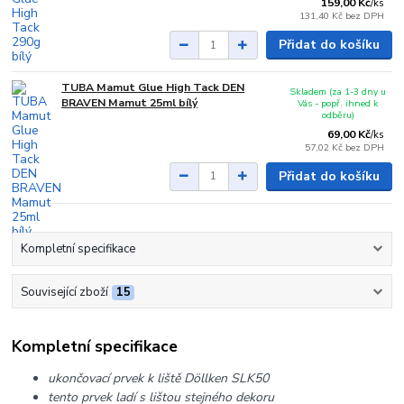
159,00 Kč
/
ks
131,40 Kč
bez DPH
Přidat do košíku
TUBA Mamut Glue High Tack DEN
Skladem (za 1-3 dny u
BRAVEN Mamut 25ml bílý
Vás - popř. ihned k
odběru)
69,00 Kč
/
ks
57,02 Kč
bez DPH
Přidat do košíku
Kompletní specifikace
Související zboží
15
Kompletní specifikace
ukončovací prvek k liště Döllken SLK50
tento prvek ladí s lištou stejného dekoru