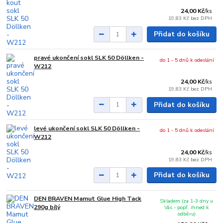
24,00 Kč
/
ks
19,83 Kč
bez DPH
Přidat do košíku
pravé ukončení sokl SLK 50 Döllken -
do 1 - 5 dnů k odeslání
W212
24,00 Kč
/
ks
19,83 Kč
bez DPH
Přidat do košíku
levé ukončení sokl SLK 50 Döllken -
do 1 - 5 dnů k odeslání
W212
24,00 Kč
/
ks
19,83 Kč
bez DPH
Přidat do košíku
DEN BRAVEN Mamut Glue High Tack
Skladem (za 1-3 dny u
290g bílý
Vás - popř. ihned k
odběru)