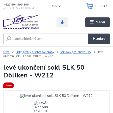
+420 604 990 800
0,00 Kč
CZK
po-pá 8:15 - 17:00 hod
Menu
Hledat
Úvod
Lišty, profily a schodové hrany
soklové / podlahové lišty
levé
ukončení sokl SLK 50 Döllken - W212
levé ukončení sokl SLK 50
Döllken - W212
Akce