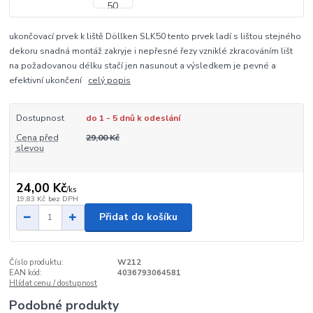
ukončovací prvek k liště Döllken SLK50 tento prvek ladí s lištou stejného
dekoru snadná montáž zakryje i nepřesné řezy vzniklé zkracováním lišt
na požadovanou délku stačí jen nasunout a výsledkem je pevné a
efektivní ukončení
celý popis
Dostupnost
do 1 - 5 dnů k odeslání
Cena před
29,00 Kč
slevou
24,00 Kč
/
ks
19,83 Kč
bez DPH
Přidat do košíku
Číslo produktu:
W212
EAN kód:
4036793064581
Hlídat cenu / dostupnost
Podobné produkty