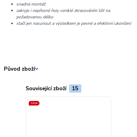
snadná montáž
zakryje i nepřesné řezy vzniklé zkracováním lišt na
požadovanou délku
stačí jen nasunout a výsledkem je pevné a efektivní ukončení
Původ zboží
Související zboží
15
Akce
Akce