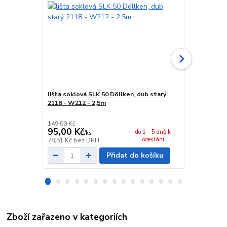
lišta soklová SLK 50 Döllken, dub starý
spojka sokl
2118 - W212 - 2,5m
149,00 Kč
29,00 Kč
95,00 Kč
24,00 Kč
do 1 - 5 dnů k
/
ks
odeslání
78,51 Kč
bez DPH
19,83 Kč
bez
Přidat do košíku
Zboží zařazeno v kategoriích