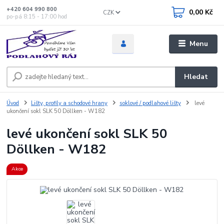
+420 604 990 800
0,00 Kč
CZK
po-pá 8:15 - 17:00 hod
Menu
Hledat
Úvod
Lišty, profily a schodové hrany
soklové / podlahové lišty
levé
ukončení sokl SLK 50 Döllken - W182
levé ukončení sokl SLK 50
Döllken - W182
Akce