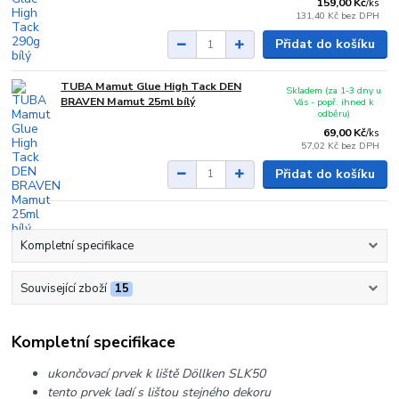
159,00 Kč
/
ks
131,40 Kč
bez DPH
Přidat do košíku
TUBA Mamut Glue High Tack DEN
Skladem (za 1-3 dny u
BRAVEN Mamut 25ml bílý
Vás - popř. ihned k
odběru)
69,00 Kč
/
ks
57,02 Kč
bez DPH
Přidat do košíku
Kompletní specifikace
Související zboží
15
Kompletní specifikace
ukončovací prvek k liště Döllken SLK50
tento prvek ladí s lištou stejného dekoru