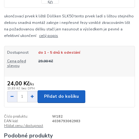
ukončovací prvek k liště Döllken SLK50 tento prvek ladí s lištou stejného
dekoru snadná montáž zakryje i nepřesné řezy vzniklé zkracováním lišt
na požadovanou délku stačí jen nasunout a výsledkem je pevné a
efektivní ukončení
celý popis
Dostupnost
do 1 - 5 dnů k odeslání
Cena před
29,00 Kč
slevou
24,00 Kč
/
ks
19,83 Kč
bez DPH
Přidat do košíku
Číslo produktu:
W182
EAN kód:
4036793062983
Hlídat cenu / dostupnost
Podobné produkty