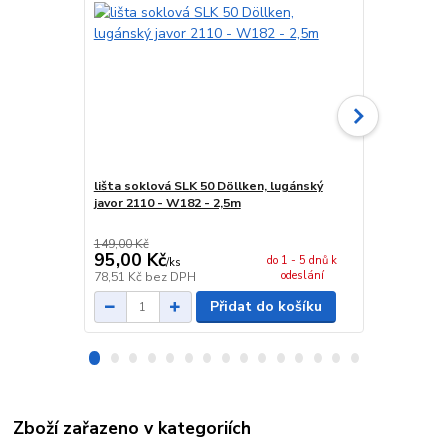
lišta soklová SLK 50 Döllken, lugánský
spojka sokl
javor 2110 - W182 - 2,5m
149,00 Kč
29,00 Kč
95,00 Kč
24,00 Kč
do 1 - 5 dnů k
/
ks
odeslání
78,51 Kč
bez DPH
19,83 Kč
bez
Přidat do košíku
Zboží zařazeno v kategoriích