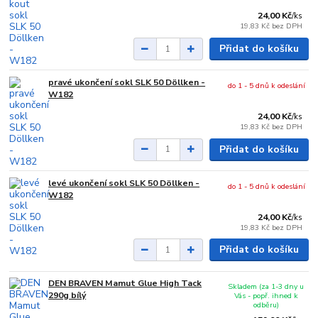
24,00 Kč
/
ks
19,83 Kč
bez DPH
Přidat do košíku
pravé ukončení sokl SLK 50 Döllken -
do 1 - 5 dnů k odeslání
W182
24,00 Kč
/
ks
19,83 Kč
bez DPH
Přidat do košíku
levé ukončení sokl SLK 50 Döllken -
do 1 - 5 dnů k odeslání
W182
24,00 Kč
/
ks
19,83 Kč
bez DPH
Přidat do košíku
DEN BRAVEN Mamut Glue High Tack
Skladem (za 1-3 dny u
290g bílý
Vás - popř. ihned k
odběru)