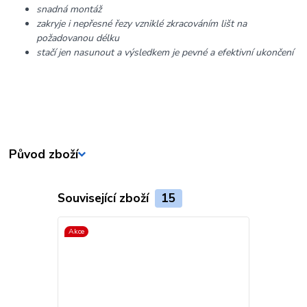
snadná montáž
zakryje i nepřesné řezy vzniklé zkracováním lišt na
požadovanou délku
stačí jen nasunout a výsledkem je pevné a efektivní ukončení
Původ zboží
Související zboží
15
Akce
Akce