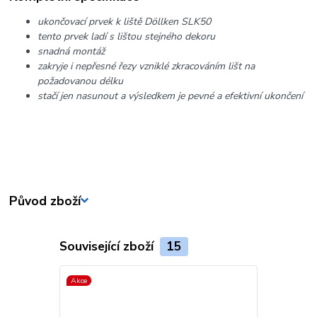
ukončovací prvek k liště Döllken SLK50
tento prvek ladí s lištou stejného dekoru
snadná montáž
zakryje i nepřesné řezy vzniklé zkracováním lišt na
požadovanou délku
stačí jen nasunout a výsledkem je pevné a efektivní ukončení
Původ zboží
Související zboží
15
Akce
Akce