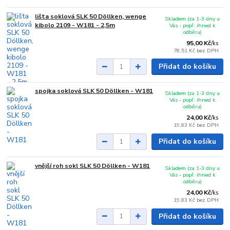
lišta soklová SLK 50 Döllken, wenge
Skladem (za 1-3 dny u
kibolo 2109 - W181 - 2,5m
Vás - popř. ihned k
odběru)
95,00 Kč
/
ks
78,51 Kč
bez DPH
Přidat do košíku
spojka soklová SLK 50 Döllken - W181
Skladem (za 1-3 dny u
Vás - popř. ihned k
odběru)
24,00 Kč
/
ks
19,83 Kč
bez DPH
Přidat do košíku
vnější roh sokl SLK 50 Döllken - W181
Skladem (za 1-3 dny u
Vás - popř. ihned k
odběru)
24,00 Kč
/
ks
19,83 Kč
bez DPH
Přidat do košíku