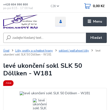
+420 604 990 800
0,00 Kč
CZK
po-pá 8:15 - 17:00 hod
Menu
Hledat
Úvod
Lišty, profily a schodové hrany
soklové / podlahové lišty
levé
ukončení sokl SLK 50 Döllken - W181
levé ukončení sokl SLK 50
Döllken - W181
Akce