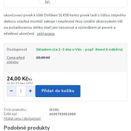
ukončovací prvek k liště Döllken SLK50 tento prvek ladí s lištou stejného
dekoru snadná montáž zakryje i nepřesné řezy vzniklé zkracováním lišt
na požadovanou délku stačí jen nasunout a výsledkem je pevné a
efektivní ukončení
celý popis
Dostupnost
Skladem (za 1-3 dny u Vás - popř. ihned k odběru)
Cena před
29,00 Kč
slevou
24,00 Kč
/
ks
19,83 Kč
bez DPH
Přidat do košíku
Číslo produktu:
W181
EAN kód:
4036793062969
Hlídat cenu / dostupnost
Podobné produkty