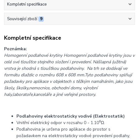
Kompletní specifikace
Související zboží
9
Kompletní specifikace
Poznámka:
Homogenní podlahové krytiny Homogenní podlahové krytiny jsou v
celé své tloušťce stejného složení i provedení. Nášlapná (užitná)
vrstva je shodná s tloušťkou podlahoviny. Na trh se dodávají ve
formátu dlaždic o rozměru 608 x 608 mm.
Tyto podlahoviny splňují
požadavky pro aplikace v objektech s těžkým namáháním, jako jsou
školy, školky,nemocnice, obchodní domy, výrobní
haly,laboratoře,kanceláře a jiné veřejné prostory.
Podlahoviny elektrostaticky vodivé (Elektrostatik)
6
Vnitřní elektrický odpor v rozsahu 0 - 1.10
Ω.
Podlahovina je určena pro aplikace do prostor s
požadavkem na elektrostaticky vodivé provedení podlahy,