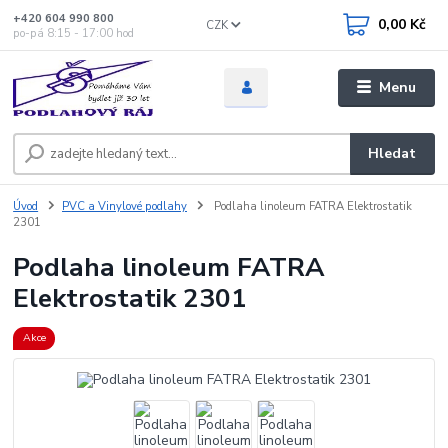
+420 604 990 800
0,00 Kč
CZK
po-pá 8:15 - 17:00 hod
Menu
Hledat
Úvod
PVC a Vinylové podlahy
Podlaha linoleum FATRA Elektrostatik
2301
Podlaha linoleum FATRA
Elektrostatik 2301
Akce