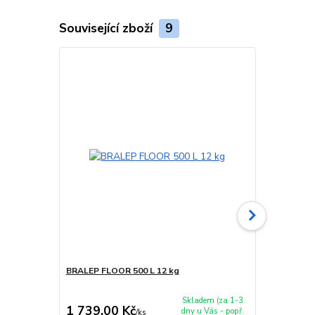
Související zboží
9
BRALEP FLOOR 500 L 12 kg
BRALEP PEN
Skladem (za 1-3
1 739,00 Kč
1 227,00
dny u Vás - popř.
/
ks