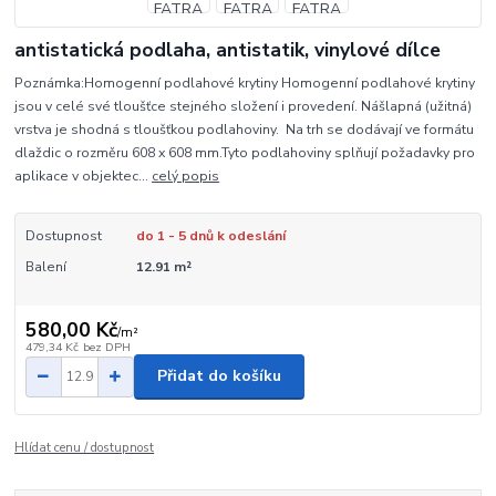
antistatická podlaha, antistatik, vinylové dílce
Poznámka:Homogenní podlahové krytiny Homogenní podlahové krytiny
jsou v celé své tloušťce stejného složení i provedení. Nášlapná (užitná)
vrstva je shodná s tloušťkou podlahoviny. Na trh se dodávají ve formátu
dlaždic o rozměru 608 x 608 mm.Tyto podlahoviny splňují požadavky pro
aplikace v objektec...
celý popis
Dostupnost
do 1 - 5 dnů k odeslání
Balení
12.91 m²
580,00 Kč
/
m²
479,34 Kč
bez DPH
Přidat do košíku
Hlídat cenu / dostupnost