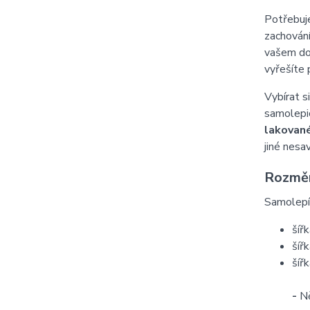
Potřebuje
zachování
vašem dom
vyřešíte
Vybírat s
samolepic
lakované
jiné nesa
Rozměr
Samolepíc
šíř
šíř
šíř
-
Ně