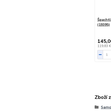
Špachtl
(19395)
145,0
119,83 
Zboží 
Samol