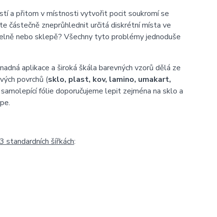
tí a přitom v místnosti vytvořit pocit soukromí se
te částečně zneprůhlednit určitá diskrétní místa ve
oupelně nebo sklepě? Všechny tyto problémy jednoduše
adná aplikace a široká škála barevných vzorů dělá ze
avých povrchů (
sklo, plast, kov, lamino, umakart,
í samolepící fólie doporučujeme lepit zejména na sklo a
épe.
3 standardních šířkách
: