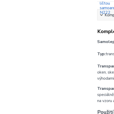
Kompl
Komple
Samolepi
Typ:
tran
Transpar
oken, ske
výhodami 
Transpar
speciálně
na vzoru a
Použití