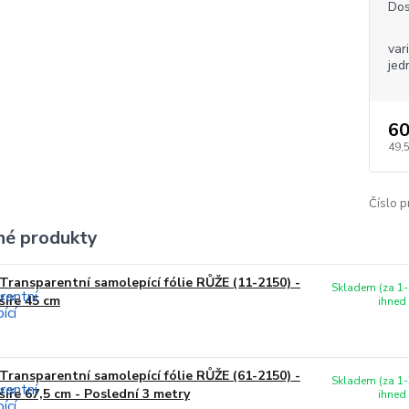
Dos
var
jed
60
49,
Číslo p
é produkty
Transparentní samolepící fólie RŮŽE (11-2150) -
Skladem (za 1-
šíře 45 cm
ihned
Transparentní samolepící fólie RŮŽE (61-2150) -
Skladem (za 1-
šíře 67,5 cm - Poslední 3 metry
ihned