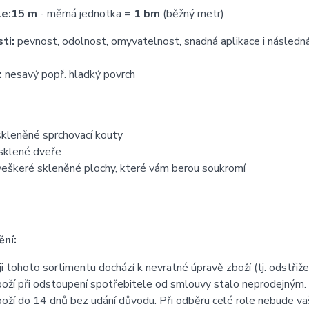
le:
15 m
- měrná jednotka =
1 bm
(běžný metr)
ti:
pevnost, odolnost, omyvatelnost, snadná aplikace i následn
:
nesavý popř. hladký povrch
skleněné sprchovací kouty
sklené dveře
veškeré skleněné plochy, které vám berou soukromí
ní:
ji tohoto sortimentu dochází k nevratné úpravě zboží (tj. odstřiž
boží při odstoupení spotřebitele od smlouvy stalo neprodejným.
boží do 14 dnů bez udání důvodu. Při odběru celé role nebude v