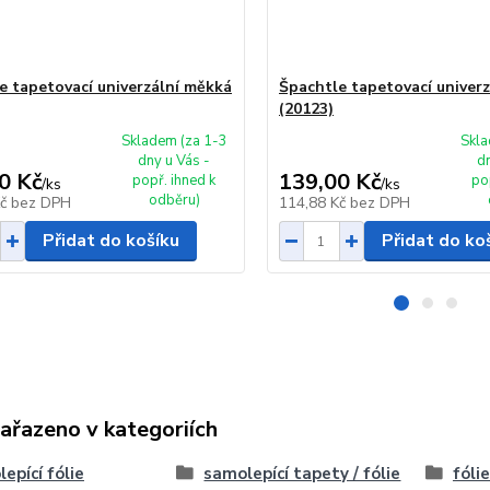
e tapetovací univerzální měkká
Špachtle tapetovací univerz
(20123)
Skladem (za 1-3
Skla
dny u Vás -
d
0 Kč
139,00 Kč
popř. ihned k
po
/
ks
/
ks
odběru)
Kč
bez DPH
114,88 Kč
bez DPH
Přidat do košíku
Přidat do ko
zařazeno v kategoriích
epící fólie
samolepící tapety / fólie
fóli