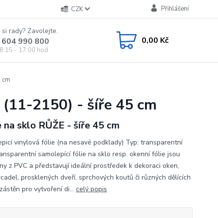
Přihlášení
CZK
 si rady? Zavolejte.
0,00 Kč
 604 990 800
8:15 - 17:00 hod
5 cm
 (11-2150) - šíře 45 cm
e na sklo RŮŽE - šíře 45 cm
picí vinylová fólie (na nesavé podklady) Typ: transparentní
ansparentní samolepící fólie na sklo resp. okenní fólie jsou
ny z PVC a představují ideální prostředek k dekoraci oken,
rcadel, prosklených dveří, sprchových koutů či různých dělících
zástěn pro vytvoření di...
celý popis