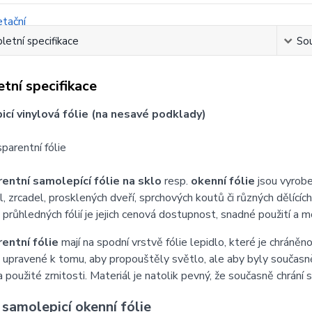
etní specifikace
Sou
tní specifikace
cí vinylová fólie (na nesavé podklady)
sparentní fólie
entní samolepící fólie na sklo
resp.
okenní fólie
jsou vyrobe
l, zrcadel, prosklených dveří, sprchových koutů či různých dělící
průhledných fólií je jejich cenová dostupnost, snadné použití a mo
entní fólie
mají na spodní vrstvě fólie lepidlo, které je chráně
 upravené k tomu, aby propouštěly světlo, ale aby byly současně
 použité zrnitosti. Materiál je natolik pevný, že současně chrání sk
 samolepicí okenní fólie