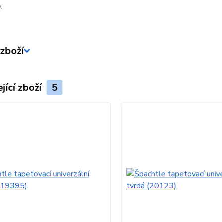
.
zboží
jící zboží
5