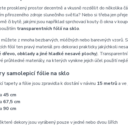
te prosklený prostor decentně a vkusně rozdělit do několika čás
m přirozeného zdroje slunečního světla? Nebo si třeba jen přeje
ě či bytě, jakými jsou například sprchovací kouty či okna v k
 použitím
transparentních fólií na sklo
.
i můžete z mnoha bezbarvých, mléčných nebo barevných vzorů. Sn
ích fólií ten pravý materiál pro dekoraci prakticky jakýchkoli nes
 dřevo, obklady a jiné hladké nesavé plochy
). Transparentn
vé průhledné materiály, na kterých vynikne jejich účel použití nejl
y samolepicí fólie na sklo
í tapety a fólie jsou zpravidla k dostání v návinu
15 metrů
a ve
ka
45 cm
ka
67,5 cm
ka
90 cm
které dekory jsou vyrábený pouze v jedné nebo dvou šířích