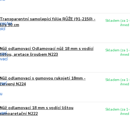
Transparentní samolepící fólie RŮŽE (91-2150) -
Skladem (za 1-
šíře 90 cm
ihned
Nůž odlamovací Odlamovací nůž 18 mm s vodící
Skladem (za 1-
lištou, aretace šroubem N223
ihned
Nůž odlamovací s gumovou rukojetí 18mm -
Skladem (za 1-
červený N224
ihned
Nůž odlamovací 18 mm s vodící lištou
Skladem (za 1-
samoaretační N222
ihned