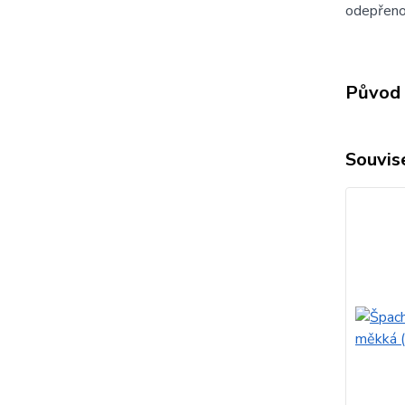
odepřeno
Původ 
Souvise