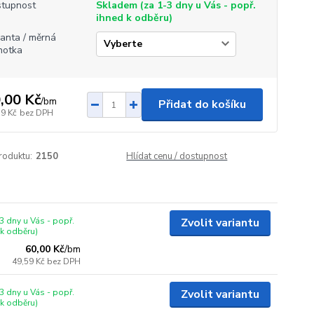
tupnost
Skladem (za 1-3 dny u Vás - popř.
ihned k odběru)
ianta / měrná
notka
,00 Kč
/
bm
Přidat do košíku
59 Kč
bez DPH
roduktu:
2150
Hlídat cenu / dostupnost
3 dny u Vás - popř.
Zvolit variantu
 k odběru)
60,00 Kč
/
bm
49,59 Kč
bez DPH
3 dny u Vás - popř.
Zvolit variantu
 k odběru)