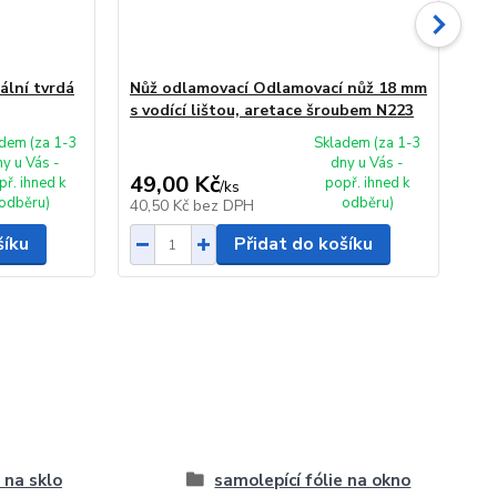
ální tvrdá
Nůž odlamovací Odlamovací nůž 18 mm
Nů
s vodící lištou, aretace šroubem N223
18
dem (za 1-3
Skladem (za 1-3
ny u Vás -
dny u Vás -
49,00 Kč
79
př. ihned k
popř. ihned k
/
ks
odběru)
odběru)
40,50 Kč
bez DPH
65
šíku
Přidat do košíku
e na sklo
samolepící fólie na okno