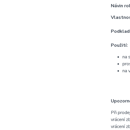
Návin ro
Vlastnos
Podklad
Použití:
na 
pro
na 
Upozorně
Při prode
vrácení z
vrácení z