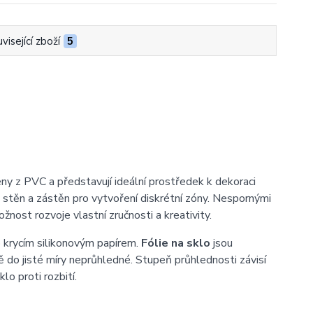
visející zboží
5
ny z PVC a představují ideální prostředek k dekoraci
ch stěn a zástěn pro vytvoření diskrétní zóny. Nespornými
žnost rozvoje vlastní zručnosti a kreativity.
no krycím silikonovým papírem.
Fólie na sklo
jsou
 do jisté míry neprůhledné. Stupeň průhlednosti závisí
lo proti rozbití.