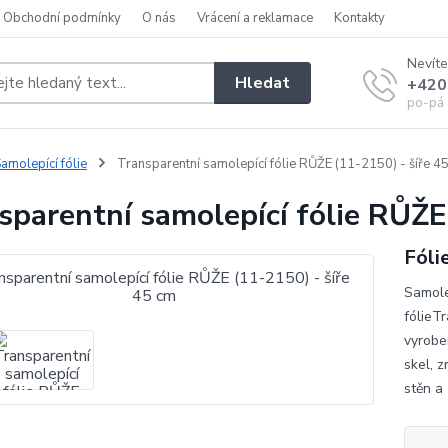
Obchodní podmínky
O nás
Vrácení a reklamace
Kontakty
Nevíte
Hledat
+420
po-pá 
amolepící fólie
Transparentní samolepící fólie RŮŽE (11-2150) - šíře 4
sparentní samolepící fólie RŮŽE
Fóli
Samole
fólieTr
vyrobe
skel, z
stěn a 