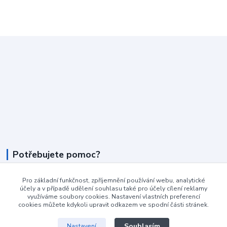
Potřebujete pomoc?
+420 604 990 800
Pro základní funkčnost, zpříjemnění používání webu, analytické
účely a v případě udělení souhlasu také pro účely cílení reklamy
po-pá 8:15 - 17:00 hod
využíváme soubory cookies. Nastavení vlastních preferencí
cookies můžete kdykoli upravit odkazem ve spodní části stránek.
info@podlahovyraj.cz
Souhlasím
Nastavení