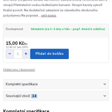
stropů.Přetíratelné vodou ředitelnými barvami. Stropní kazety vytvoří
finální povrch: Na dodatečné zateplení ze stavebního deskového
polystyrenu Na poprask...
celý popis
Dostupnost
Skladem (za 1-3 dny u Vás - popř. ihned k odběru)
15,00 Kč
/
ks
12,40 Kč
bez DPH
Přidat do košíku
Hlídat cenu / dostupnost
Kompletní specifikace
Související zboží
14
Kompletní specifikace