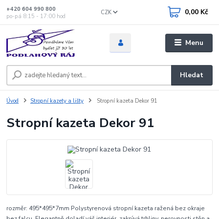
+420 604 990 800
0,00 Kč
CZK
po-pá 8:15 - 17:00 hod
Menu
Hledat
Úvod
Stropní kazety a lišty
Stropní kazeta Dekor 91
Stropní kazeta Dekor 91
rozměr: 495*495*7mm Polystyrenová stropní kazeta ražená bez okraje
bez falcu. Elegantně doladí váš interiér, zakrývá trhliny, nerovnosti stěn a