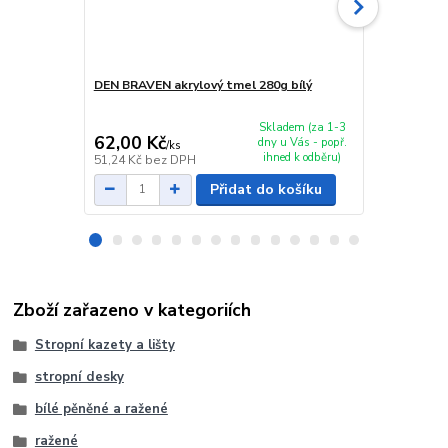
DEN BRAVEN akrylový tmel 280g bílý
DEN BRAVEN 
kartuše bílé
72,00 Kč
Skladem (za 1-3
62,00 Kč
58,00 Kč
dny u Vás - popř.
/
ks
ihned k odběru)
51,24 Kč
bez DPH
47,93 Kč
bez
Přidat do košíku
Zboží zařazeno v kategoriích
Stropní kazety a lišty
stropní desky
bílé pěněné a ražené
ražené