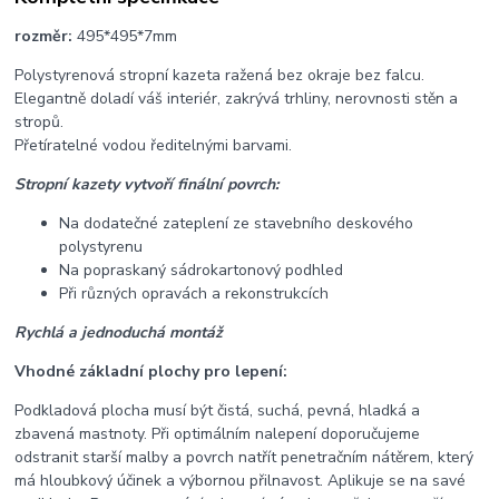
rozměr:
495*495*7mm
Polystyrenová stropní kazeta ražená bez okraje bez falcu.
Elegantně doladí váš interiér, zakrývá trhliny, nerovnosti stěn a
stropů.
Přetíratelné vodou ředitelnými barvami.
Stropní kazety vytvoří finální povrch:
Na dodatečné zateplení ze stavebního deskového
polystyrenu
Na popraskaný sádrokartonový podhled
Při různých opravách a rekonstrukcích
Rychlá a jednoduchá montáž
Vhodné základní plochy pro lepení:
Podkladová plocha musí být čistá, suchá, pevná, hladká a
zbavená mastnoty. Při optimálním nalepení doporučujeme
odstranit starší malby a povrch natřít penetračním nátěrem, který
má hloubkový účinek a výbornou přilnavost. Aplikuje se na savé