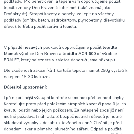
podklady. Pro penetrování a lepení vám doporučujeme použít
lepidla značky Den Braven či Intertmel (také znamá jako
Profiakrylát). Stropní kazety a panely lze lepit na všechny
podklady (omítky, beton, sádrokartony, plynobetony, dřevotřísku,
dřevo). Je třeba použít správná lepidla.
V případě
nesavých
podkladů doporučujeme použít
lepidlo
Mamut
výrobce Den Braven a
lepidlo ACR 600
of výrobce
BRALEP, který naleznete v záložce doporučujeme přikoupit
Dle zkušeností zákazníků 1 kartuše lepidla mamut 290g vystačí k
nalepení 15-30 ks kazet.
Důležité upozornění:
I při nejpřísnější výstupní kontrole se mohou přehlédnout chyby.
Kontrolujte proto před položením stropních kazet či panelů jejich
kvalitu, odstín nebo jejich poškození. Za nalepené zboží již není
možné požadovat náhradu. Z bezpečnostních důvodů je nutné
skladovat výrobky z dosahu otevřeného ohně. Chránit je před
dopadem jisker a přímého slunečního záření. Odpad a použité