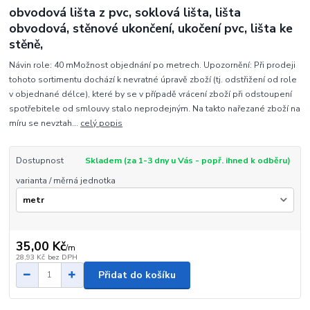
obvodová lišta z pvc, soklová lišta, lišta
obvodová, stěnové ukončení, ukočení pvc, lišta ke
stěně,
Návin role: 40 mMožnost objednání po metrech. Upozornění: Při prodeji
tohoto sortimentu dochází k nevratné úpravě zboží (tj. odstřižení od role
v objednané délce), které by se v případě vrácení zboží při odstoupení
spotřebitele od smlouvy stalo neprodejným. Na takto nařezané zboží na
míru se nevztah...
celý popis
Dostupnost
Skladem (za 1-3 dny u Vás - popř. ihned k odběru)
varianta / měrná jednotka
35,00 Kč
/
m
28,93 Kč
bez DPH
Přidat do košíku