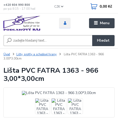
+420 604 990 800
0,00 Kč
CZK
po-pá 8:15 - 17:00 hod
Menu
Hledat
Úvod
Lišty, profily a schodové hrany
Lišta PVC FATRA 1363 - 966
3,00*3,00cm
Lišta PVC FATRA 1363 - 966
3,00*3,00cm