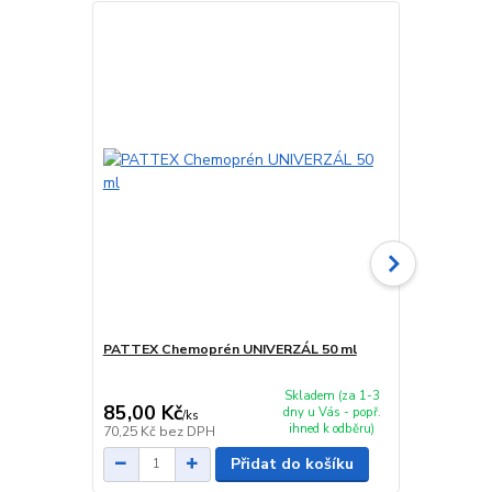
PATTEX Chemoprén UNIVERZÁL 50 ml
PATTEX Che
Skladem (za 1-3
85,00 Kč
109,00 K
dny u Vás - popř.
/
ks
ihned k odběru)
70,25 Kč
bez DPH
90,08 Kč
bez
Přidat do košíku