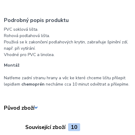
Podrobný popis produktu
PVC soklová lišta.
Rohová podlahová lišta.
Používá se k zakončení podlahových krytin, zabraňuje špinění zdí,
např. při vytírání.
Vhodné pro PVC a linolea.
Montáž
Natřeme zadní stranu hrany a věc ke které chceme lištu přilepit
lepidlem
chemoprén
necháme cca 10 minut odvětrat a přilepíme.
Původ zboží
Související zboží
10