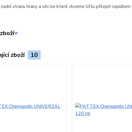
adní stranu hrany a věc ke které chceme lištu přilepit lepidlem
zboží
jící zboží
10