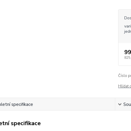
Dos
var
jed
99
825
Číslo p
Hlídat 
etní specifikace
Souv
tní specifikace