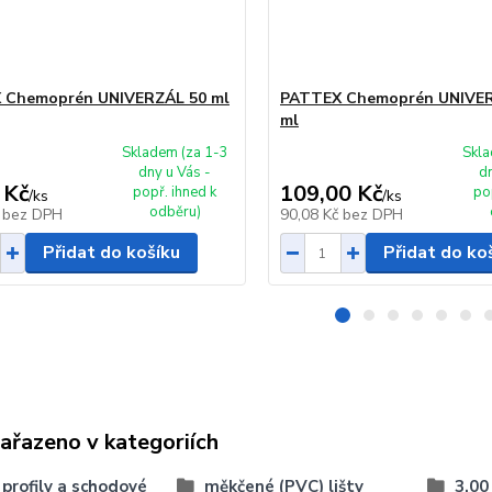
 Chemoprén UNIVERZÁL 50 ml
PATTEX Chemoprén UNIVER
ml
Skladem (za 1-3
Skla
dny u Vás -
d
 Kč
109,00 Kč
popř. ihned k
po
/
ks
/
ks
odběru)
č
bez DPH
90,08 Kč
bez DPH
Přidat do košíku
Přidat do ko
zařazeno v kategoriích
, profily a schodové
měkčené (PVC) lišty
3,00