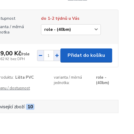
tupnost
do 1-2 týdnů u Vás
ianta / měrná
notka
9,00 Kč
/
role
Přidat do košíku
,62 Kč
bez DPH
roduktu:
Lišta PVC
varianta / měrná
role -
jednotka:
(40bm)
cenu / dostupnost
isející zboží
10