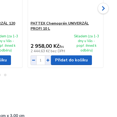
ZÁL 120
PATTEX Chemoprén UNIVERZÁL
PA
PROFI 10 L
PR
dem (za 1-3
Skladem (za 1-3
ny u Vás -
dny u Vás -
2 958,00 Kč
1 
př. ihned k
popř. ihned k
/
ks
odběru)
odběru)
2 444,63 Kč
bez DPH
1 3
šíku
Přidat do košíku
 cm x 3,00 cm