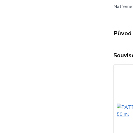
Natřeme z
Původ 
Souvise