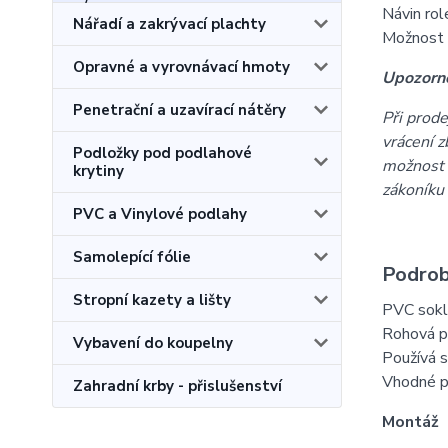
Návin rol
Nářadí a zakrývací plachty
Možnost 
Opravné a vyrovnávací hmoty
Upozorně
Penetrační a uzavírací nátěry
Při prode
vrácení z
Podložky pod podlahové
možnost 
krytiny
zákoníku
PVC a Vinylové podlahy
Samolepící fólie
Podrob
Stropní kazety a lišty
PVC soklo
Rohová po
Vybavení do koupelny
Používá s
Vhodné pr
Zahradní krby - přislušenství
Montáž