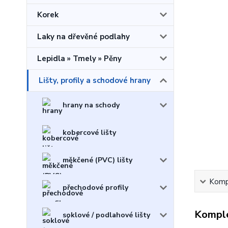
Korek
Laky na dřevěné podlahy
Lepidla » Tmely » Pěny
Lišty, profily a schodové hrany
hrany na schody
kobercové lišty
měkčené (PVC) lišty
Kompl
přechodové profily
Komple
soklové / podlahové lišty