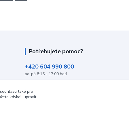
Potřebujete pomoc?
+420 604 990 800
po-pá 8:15 - 17:00 hod
info@podlahovyraj.cz
 souhlasu také pro
žete kdykoli upravit
Vytvořeno na
Eshop-rychle.cz