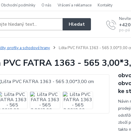
Obchodní podmínky
O nás
Vrácení a reklamace
Kontakty
Nevíte
Hledat
+420
po-pá 
išty, profily a schodové hrany
Lišta PVC FATRA 1363 - 565 3,00*3,00 
a PVC FATRA 1363 - 565 3,00*3
obvo
obvo
ke s
Návin 
prodeji
odstřiž
zboží 
takto 