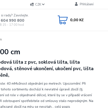
Přihlášení
CZK
 si rady? Zavolejte.
0,00 Kč
 604 990 800
8:15 - 17:00 hod
cm
,00 cm
dová lišta z pvc, soklová lišta, lišta
dová, stěnové ukončení, ukočení pvc, lišta
těně,
role: 40 mMožnost objednání po metrech. Upozornění: Při
 tohoto sortimentu dochází k nevratné úpravě zboží (tj.
ení od role v objednané délce), které by se v případě vrácení
při odstoupení spotřebitele od smlouvy stalo neprodejným. Na
nařezané zboží na míru se nevztah...
celý popis