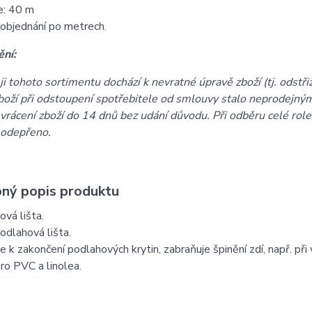
e: 40 m
objednání po metrech.
ní:
ji tohoto sortimentu dochází k nevratné úpravě zboží (tj. odstři
boží při odstoupení spotřebitele od smlouvy stalo neprodejným
vrácení zboží do 14 dnů bez udání důvodu. Při odběru celé rol
 odepřeno.
ný popis produktu
vá lišta.
dlahová lišta.
e k zakončení podlahových krytin, zabraňuje špinění zdí, např. při v
o PVC a linolea.