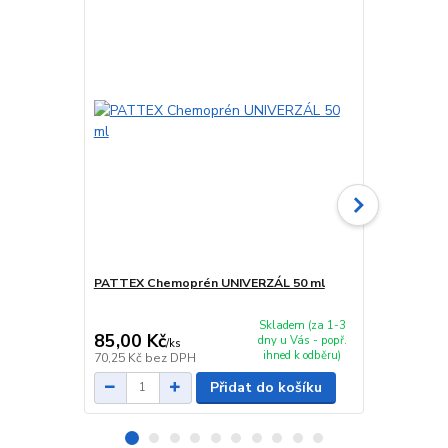
PATTEX Chemoprén UNIVERZÁL 50 ml
PATTEX Che
Skladem (za 1-3
85,00 Kč
109,00 K
dny u Vás - popř.
/
ks
ihned k odběru)
70,25 Kč
bez DPH
90,08 Kč
bez
Přidat do košíku