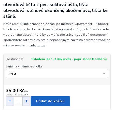
obvodová lišta z pvc, soklová lišta, lišta
obvodová, stěnové ukončení, ukočení pvc, lišta ke
stěně,
Návin role: 40 mMožnost objednání po metrech. Upozornění: Při prodeji
tohoto sortimentu dochází k nevratné úpravě zboží (tj. odstřižení od role
v objednané délce), které by se v případě vrácení zboží při odstoupení
spotřebitele od smlouvy stalo neprodejným. Na takto nařezané zboží na
míru se nevztah...
celý popis
Dostupnost
Skladem (za 1-3 dny u Vás - popř. ihned k odběru)
varianta / měrná jednotka
35,00 Kč
/
m
28,93 Kč
bez DPH
Přidat do košíku