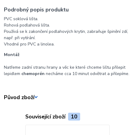
Podrobný popis produktu
PVC soklová lišta.
Rohová podlahová lišta.
Používá se k zakončení podlahových krytin, zabraňuje špinění zdí,
např. při vytírání.
Vhodné pro PVC a linolea.
Montáž
Natřeme zadní stranu hrany a věc ke které chceme lištu přilepit
lepidlem
chemoprén
necháme cca 10 minut odvětrat a přilepíme.
Původ zboží
Související zboží
10