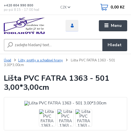
+420 604 990 800
0,00 Kč
CZK
po-pá 8:15 - 17:00 hod
Menu
Hledat
Úvod
Lišty, profily a schodové hrany
Lišta PVC FATRA 1363 - 501
3,00*3,00cm
Lišta PVC FATRA 1363 - 501
3,00*3,00cm