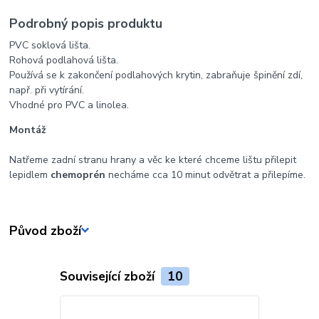
Podrobný popis produktu
PVC soklová lišta.
Rohová podlahová lišta.
Používá se k zakončení podlahových krytin, zabraňuje špinění zdí,
např. při vytírání.
Vhodné pro PVC a linolea.
Montáž
Natřeme zadní stranu hrany a věc ke které chceme lištu přilepit
lepidlem
chemoprén
necháme cca 10 minut odvětrat a přilepíme.
Původ zboží
Související zboží
10