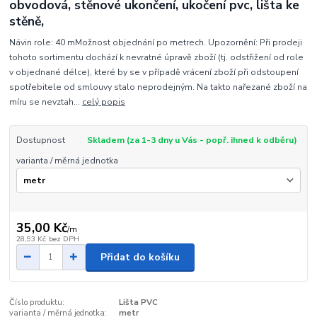
obvodová, stěnové ukončení, ukočení pvc, lišta ke
stěně,
Návin role: 40 mMožnost objednání po metrech. Upozornění: Při prodeji
tohoto sortimentu dochází k nevratné úpravě zboží (tj. odstřižení od role
v objednané délce), které by se v případě vrácení zboží při odstoupení
spotřebitele od smlouvy stalo neprodejným. Na takto nařezané zboží na
míru se nevztah...
celý popis
Dostupnost
Skladem (za 1-3 dny u Vás - popř. ihned k odběru)
varianta / měrná jednotka
35,00 Kč
/
m
28,93 Kč
bez DPH
Přidat do košíku
Číslo produktu:
Lišta PVC
varianta / měrná jednotka:
metr