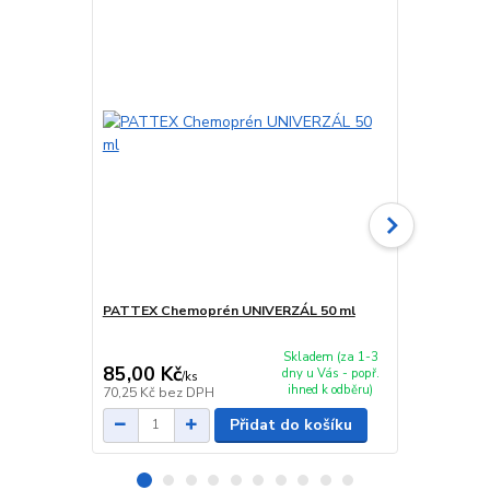
PATTEX Chemoprén UNIVERZÁL 50 ml
PATTEX Che
Skladem (za 1-3
85,00 Kč
109,00 K
dny u Vás - popř.
/
ks
ihned k odběru)
70,25 Kč
bez DPH
90,08 Kč
bez
Přidat do košíku