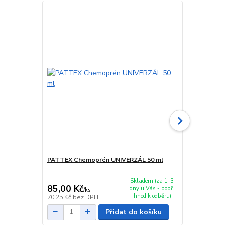
PATTEX Chemoprén UNIVERZÁL 50 ml
PATTEX Che
Skladem (za 1-3
85,00 Kč
109,00 K
dny u Vás - popř.
/
ks
ihned k odběru)
70,25 Kč
bez DPH
90,08 Kč
bez
Přidat do košíku