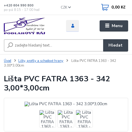
+420 604 990 800
0,00 Kč
CZK
po-pá 8:15 - 17:00 hod
Menu
Hledat
Úvod
Lišty, profily a schodové hrany
Lišta PVC FATRA 1363 - 342
3,00*3,00cm
Lišta PVC FATRA 1363 - 342
3,00*3,00cm