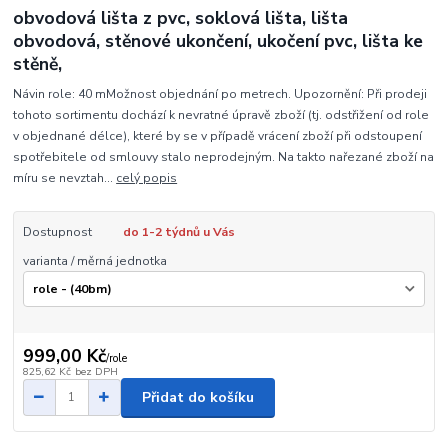
obvodová lišta z pvc, soklová lišta, lišta
obvodová, stěnové ukončení, ukočení pvc, lišta ke
stěně,
Návin role: 40 mMožnost objednání po metrech. Upozornění: Při prodeji
tohoto sortimentu dochází k nevratné úpravě zboží (tj. odstřižení od role
v objednané délce), které by se v případě vrácení zboží při odstoupení
spotřebitele od smlouvy stalo neprodejným. Na takto nařezané zboží na
míru se nevztah...
celý popis
Dostupnost
do 1-2 týdnů u Vás
varianta / měrná jednotka
999,00 Kč
/
role
825,62 Kč
bez DPH
Přidat do košíku