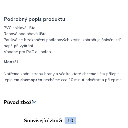
Podrobný popis produktu
PVC soklová lišta.
Rohová podlahová lišta.
Používá se k zakončení podlahových krytin, zabraňuje špinění zdí,
např. při vytírání.
Vhodné pro PVC a linolea.
Montáž
Natřeme zadní stranu hrany a věc ke které chceme lištu přilepit
lepidlem
chemoprén
necháme cca 10 minut odvětrat a přilepíme.
Původ zboží
Související zboží
10