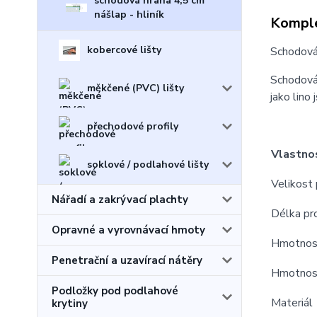
schodová hrana 4,5 cm
nášlap - hliník
Komple
kobercové lišty
Schodová 
Schodová 
měkčené (PVC) lišty
jako lino
přechodové profily
Vlastno
soklové / podlahové lišty
Velikost 
Nářadí a zakrývací plachty
Délka pro
Opravné a vyrovnávací hmoty
Hmotnost
Penetrační a uzavírací nátěry
Hmotnost
Podložky pod podlahové
Materiál
krytiny