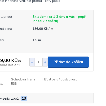
ost Hodnota Velikost profilu...
celý popis
tupnost
Skladem (za 1-3 dny u Vás - popř.
ihned k odběru)
ná cena
186,00 Kč / m
ení
1.5 m
9,00 Kč
/
ks
Přidat do košíku
,58 Kč
bez DPH
Schodová hrana
Hlídat cenu / dostupnost
u:
533
isející zboží
13