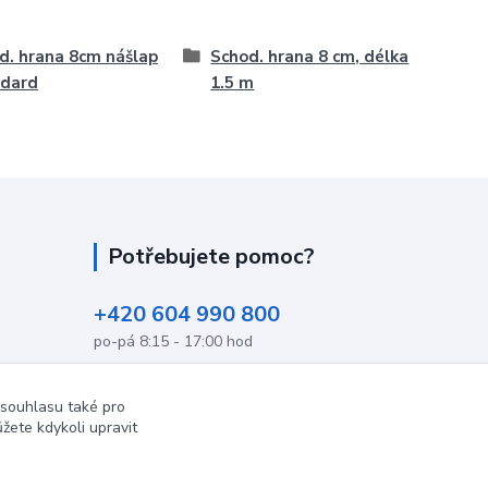
d. hrana 8cm nášlap
Schod. hrana 8 cm, délka
ndard
1.5 m
Potřebujete pomoc?
+420 604 990 800
po-pá 8:15 - 17:00 hod
info@podlahovyraj.cz
 souhlasu také pro
žete kdykoli upravit