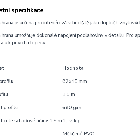
tní specifikace
hrana je určena pro interiérová schodiště jako doplněk vinylovýc
hrana umožňuje dokonalé napojení podlahoviny v detailu. Pro apl
 jsou k povrchu lepeny.
st
Hodnota
profilu
82x45 mm
filu
1,5 m
 profilu
680 g/m
 celé schodové hrany 1,5 m
1,02 kg
Měkčené PVC