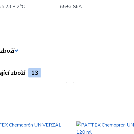
ři 23 ± 2°C.
85±3 ShA
zboží
jící zboží
13