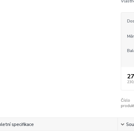
Vlastn
Dos
Měr
Bal
27
230
Číslo
produkt
etní specifikace
Souv