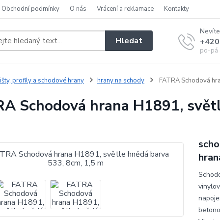
Obchodní podmínky
O nás
Vrácení a reklamace
Kontakty
Nevíte
Hledat
+420
po-pá 
išty, profily a schodové hrany
hrany na schody
FATRA Schodová hran
A Schodová hrana H1891, světle
scho
hran
Schodo
vinylo
napojen
betono