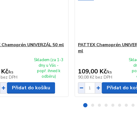
 Chemoprén UNIVERZÁL 50 ml
PATTEX Chemoprén UNIVER
ml
Skladem (za 1-3
Skla
dny u Vás -
d
 Kč
109,00 Kč
popř. ihned k
po
/
ks
/
ks
odběru)
č
bez DPH
90,08 Kč
bez DPH
Přidat do košíku
Přidat do ko