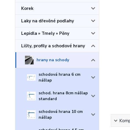
Korek
Laky na dřevěné podlahy
Lepidla » Tmely » Pěny
Lišty, profily a schodové hrany
hrany na schody
schodová hrana 6 cm
nášlap
schod. hrana 8cm nášlap
standard
schodová hrana 10 cm
nášlap
Kompl