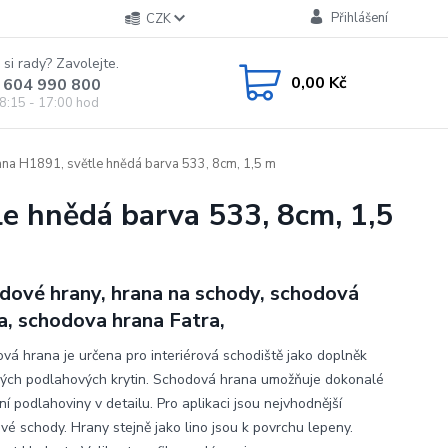
Přihlášení
CZK
 si rady? Zavolejte.
0,00 Kč
 604 990 800
8:15 - 17:00 hod
a H1891, světle hnědá barva 533, 8cm, 1,5 m
 hnědá barva 533, 8cm, 1,5
dové hrany, hrana na schody, schodová
a, schodova hrana Fatra,
vá hrana je určena pro interiérová schodiště jako doplněk
vých podlahových krytin. Schodová hrana umožňuje dokonalé
í podlahoviny v detailu. Pro aplikaci jsou nejvhodnější
vé schody. Hrany stejně jako lino jsou k povrchu lepeny.