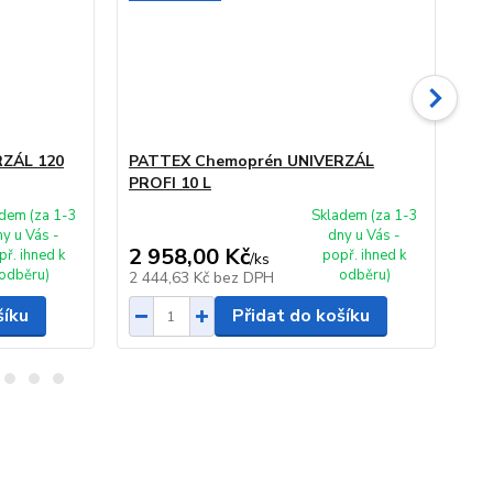
ZÁL 120
PATTEX Chemoprén UNIVERZÁL
PA
PROFI 10 L
PR
dem (za 1-3
Skladem (za 1-3
ny u Vás -
dny u Vás -
2 958,00 Kč
1 
př. ihned k
popř. ihned k
/
ks
odběru)
odběru)
2 444,63 Kč
bez DPH
1 3
šíku
Přidat do košíku