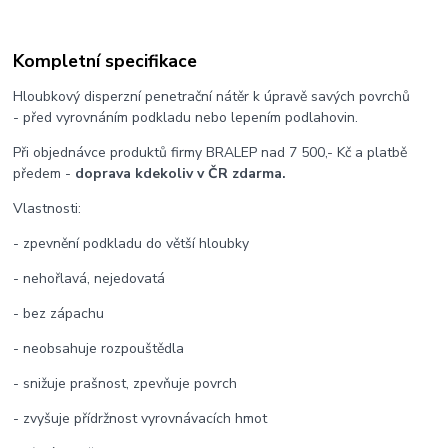
Kompletní specifikace
Hloubkový disperzní penetrační nátěr k úpravě savých povrchů
- před vyrovnáním podkladu nebo lepením podlahovin.
Při objednávce produktů firmy BRALEP nad 7 500,- Kč a platbě
předem -
doprava kdekoliv v ČR zdarma.
Vlastnosti:
- zpevnění podkladu do větší hloubky
- nehořlavá, nejedovatá
- bez zápachu
- neobsahuje rozpouštědla
- snižuje prašnost, zpevňuje povrch
- zvyšuje přídržnost vyrovnávacích hmot