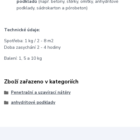
podkladů
(např. betony, stěrky, omítky, anhydritové
podklady, sádrokarton a pórobeton)
Technické údaje:
Spotřeba: 1 kg / 2 - 8 m2
Doba zasychání 2 - 4 hodiny
Balení: 1, 5 a 10 kg
Zboží zařazeno v kategoriích
Penetrační a uzavírací nátěry
anhydritové podklady