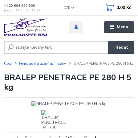
+420 604 990 800
0,00 Kč
CZK
po-pá 8:15 - 17:00 hod
Menu
Hledat
Úvod
Penetrační a uzavírací nátěry
BRALEP PENETRACE PE 280 H 5 kg
BRALEP PENETRACE PE 280 H 5
kg