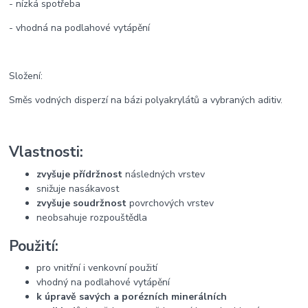
- nízká spotřeba
- vhodná na podlahové vytápění
Složení:
Směs vodných disperzí na bázi polyakrylátů a vybraných aditiv.
Vlastnosti:
zvyšuje přídržnost
následných vrstev
snižuje nasákavost
zvyšuje soudržnost
povrchových vrstev
neobsahuje rozpouštědla
Použití:
pro vnitřní i venkovní použití
vhodný na podlahové vytápění
k úpravě savých a porézních minerálních