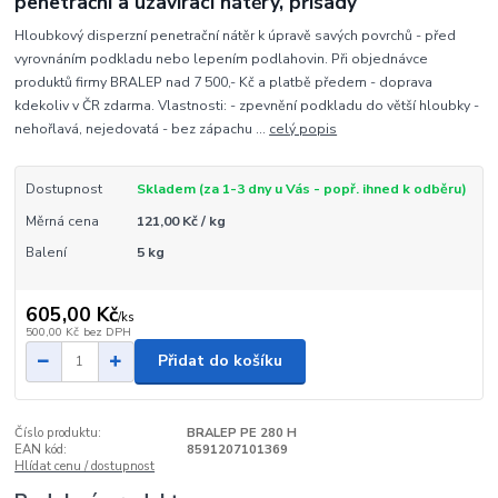
penetrační a uzavírací nátěry, přísady
Hloubkový disperzní penetrační nátěr k úpravě savých povrchů - před
vyrovnáním podkladu nebo lepením podlahovin. Při objednávce
produktů firmy BRALEP nad 7 500,- Kč a platbě předem - doprava
kdekoliv v ČR zdarma. Vlastnosti: - zpevnění podkladu do větší hloubky -
nehořlavá, nejedovatá - bez zápachu ...
celý popis
Dostupnost
Skladem (za 1-3 dny u Vás - popř. ihned k odběru)
Měrná cena
121,00 Kč / kg
Balení
5 kg
605,00 Kč
/
ks
500,00 Kč
bez DPH
Přidat do košíku
Číslo produktu:
BRALEP PE 280 H
EAN kód:
8591207101369
Hlídat cenu / dostupnost