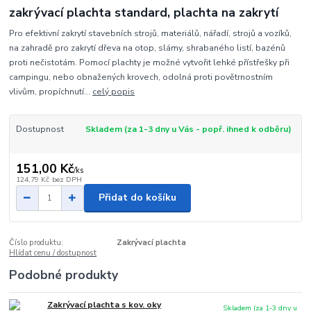
zakrývací plachta standard, plachta na zakrytí
Pro efektivní zakrytí stavebních strojů, materiálů, nářadí, strojů a vozíků,
na zahradě pro zakrytí dřeva na otop, slámy, shrabaného listí, bazénů
proti nečistotám. Pomocí plachty je možné vytvořit lehké přístřešky při
campingu, nebo obnažených krovech, odolná proti povětrnostním
vlivům, propíchnutí...
celý popis
Dostupnost
Skladem (za 1-3 dny u Vás - popř. ihned k odběru)
151,00 Kč
/
ks
124,79 Kč
bez DPH
Přidat do košíku
Číslo produktu:
Zakrývací plachta
Hlídat cenu / dostupnost
Podobné produkty
Zakrývací plachta s kov. oky
Skladem (za 1-3 dny u