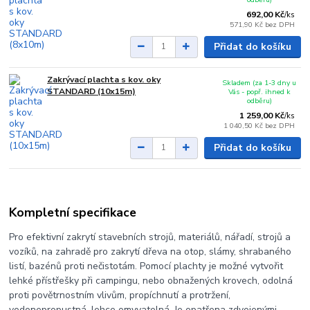
692,00 Kč
/
ks
571,90 Kč
bez DPH
Přidat do košíku
Zakrývací plachta s kov. oky
Skladem (za 1-3 dny u
STANDARD (10x15m)
Vás - popř. ihned k
odběru)
1 259,00 Kč
/
ks
1 040,50 Kč
bez DPH
Přidat do košíku
Kompletní specifikace
Pro efektivní zakrytí stavebních strojů, materiálů, nářadí, strojů a
vozíků, na zahradě pro zakrytí dřeva na otop, slámy, shrabaného
listí, bazénů proti nečistotám. Pomocí plachty je možné vytvořit
lehké přístřešky při campingu, nebo obnažených krovech, odolná
proti povětrnostním vlivům, propíchnutí a protržení,
vodonepropustná, lehce omyvatelná. Je opatřena zdvojenými