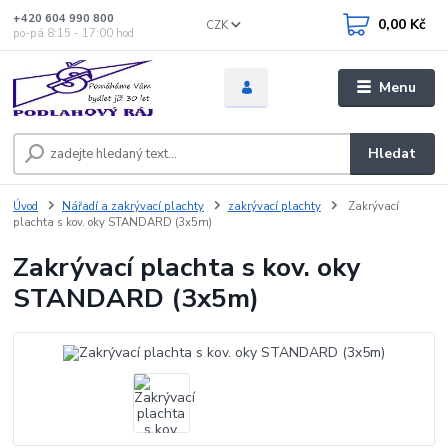
+420 604 990 800
0,00 Kč
CZK
po-pá 8:15 - 17:00 hod
Menu
Hledat
Úvod
Nářadí a zakrývací plachty
zakrývací plachty
Zakrývací
plachta s kov. oky STANDARD (3x5m)
Zakrývací plachta s kov. oky
STANDARD (3x5m)