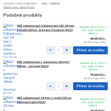
varianta / měrná jednotka:
role - (15bm)
Hlídat cenu / dostupnost
Podobné produkty
Nůž odlamovací Odlamovací nůž 18 mm
Skladem (za 1-3 dny u
s vodící lištou, aretace šroubem N223
Vás - popř. ihned k
odběru)
49,00 Kč
/
ks
40,50 Kč
bez DPH
Přidat do košíku
Nůž odlamovací s gumovou rukojetí
Skladem (za 1-3 dny u
18mm - červený N224
Vás - popř. ihned k
odběru)
79,00 Kč
/
ks
65,29 Kč
bez DPH
Přidat do košíku
Nůž odlamovací 18 mm s vodící lištou
Skladem (za 1-3 dny u
samoaretační N222
Vás - popř. ihned k
odběru)
49,00 Kč
/
ks