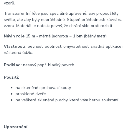
vzorů.
Transparentní fólie jsou speciálně upravené, aby propouštěly
světlo, ale aby byly neprůhledné. Stupeň průhlednosti závisí na
vzoru. Materiál je natolik pevný, že chrání sklo proti rozbití.
Návin role:
15 m
- měrná jednotka =
1 bm
(běžný metr)
Vlastnosti:
pevnost, odolnost, omyvatelnost, snadná aplikace i
následná údžba
Podklad:
nesavý popř. hladký povrch
Použití:
na skleněné sprchovací kouty
prosklené dveře
na veškeré skleněné plochy, které vám berou soukromí
Upozornění: