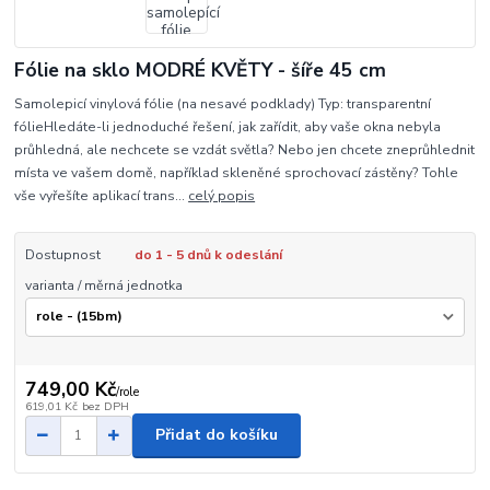
Fólie na sklo MODRÉ KVĚTY - šíře 45 cm
Samolepicí vinylová fólie (na nesavé podklady) Typ: transparentní
fólieHledáte-li jednoduché řešení, jak zařídit, aby vaše okna nebyla
průhledná, ale nechcete se vzdát světla? Nebo jen chcete zneprůhlednit
místa ve vašem domě, například skleněné sprochovací zástěny? Tohle
vše vyřešíte aplikací trans...
celý popis
Dostupnost
do 1 - 5 dnů k odeslání
varianta / měrná jednotka
749,00 Kč
/
role
619,01 Kč
bez DPH
Přidat do košíku