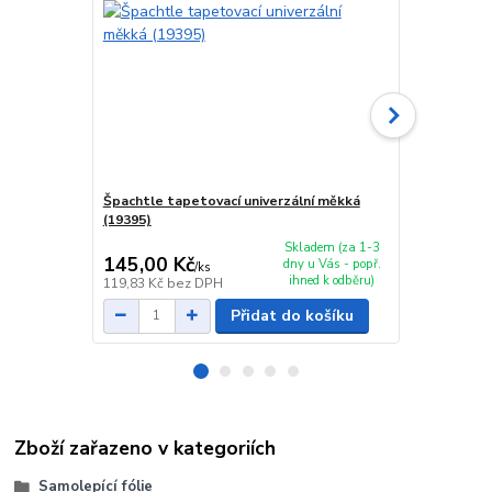
Špachtle tapetovací univerzální měkká
Špachtle tap
(19395)
(20123)
Skladem (za 1-3
145,00 Kč
139,00 K
dny u Vás - popř.
/
ks
ihned k odběru)
119,83 Kč
bez DPH
114,88 Kč
be
Přidat do košíku
Zboží zařazeno v kategoriích
Samolepící fólie