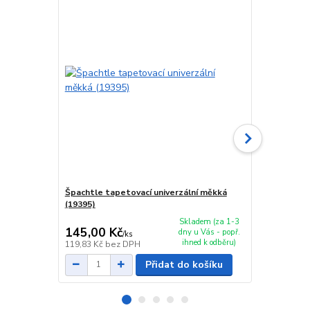
Špachtle tapetovací univerzální měkká
Špachtle tap
(19395)
(20123)
Skladem (za 1-3
145,00 Kč
139,00 K
dny u Vás - popř.
/
ks
ihned k odběru)
119,83 Kč
bez DPH
114,88 Kč
be
Přidat do košíku