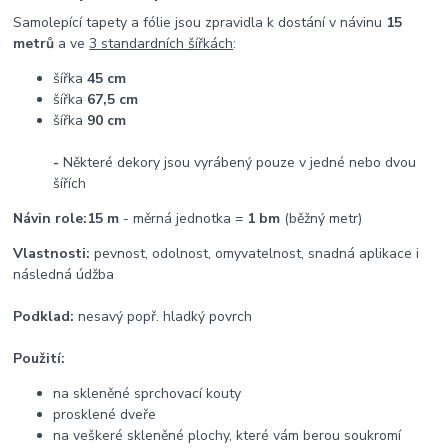
Samolepící tapety a fólie jsou zpravidla k dostání v návinu
15
metrů
a ve
3 standardních šířkách
:
šířka
45 cm
šířka
67,5 cm
šířka
90 cm
-
Některé dekory jsou vyrábený pouze v jedné nebo dvou
šířích
Návin role:
15 m
- měrná jednotka =
1 bm
(běžný metr)
Vlastnosti:
pevnost, odolnost, omyvatelnost, snadná aplikace i
následná údžba
Podklad:
nesavý popř. hladký povrch
Použití:
na skleněné sprchovací kouty
prosklené dveře
na veškeré skleněné plochy, které vám berou soukromí