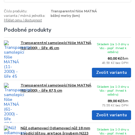
Číslo produktu:
Transparentní fólie MATNÁ
varianta / měrná jednotka:
běžný metry (bm)
Hlídat cenu / dostupnost
Podobné produkty
Transparentní samolepící fólie MATNÁ
Skladem (za 1-3 dny u
(11-2000) - šíře 45 cm
Vás - popř. ihned k
odběru)
60,00 Kč
/
bm
49,59 Kč
bez DPH
Zvolit variantu
Transparentní samolepící fólie MATNÁ
Skladem (za 1-3 dny u
(61-2000) - šíře 67,5 cm
Vás - popř. ihned k
odběru)
89,00 Kč
/
bm
73,55 Kč
bez DPH
Zvolit variantu
Nůž odlamovací Odlamovací nůž 18 mm
Skladem (za 1-3 dny u
s vodící lištou, aretace šroubem N223
Vás - popř. ihned k