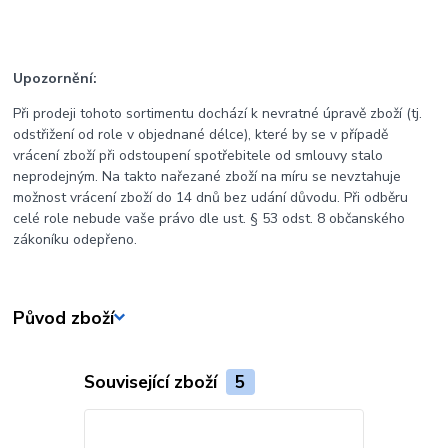
Upozornění:
Při prodeji tohoto sortimentu dochází k nevratné úpravě zboží (tj.
odstřižení od role v objednané délce), které by se v případě
vrácení zboží při odstoupení spotřebitele od smlouvy stalo
neprodejným. Na takto nařezané zboží na míru se nevztahuje
možnost vrácení zboží do 14 dnů bez udání důvodu. Při odběru
celé role nebude vaše právo dle ust. § 53 odst. 8 občanského
zákoníku odepřeno.
Původ zboží
Související zboží
5