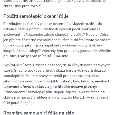
vzoru a použité zrnitosti. Materiál je natolik pevný, že současně
chrání sklo proti rozbití.
Použití samolepicí okenní fólie
Potřebujete prosklený prostor decentně a vkusně rozdělit do
několika částí a přitom v místnosti vytvořit pocit soukromí se
zachováním přirozeného zdroje slunečního světla? Nebo si třeba
jen přejete částečně zneprůhlednit určitá diskrétní místa ve vašem
domě či bytě, jakými jsou například sprchovací kouty či okna v
koupelně nebo sklepě? Všechny tyto problémy jednoduše vyřešíte
použitím
transparentních fólií na sklo
.
Vybírat si můžete z mnoha bezbarvých, mléčných nebo barevných
vzorů. Snadná aplikace a široká škála barevných vzorů dělá ze
samolepicích fólií ten pravý materiál pro dekoraci prakticky
jakýchkoli nesavých povrchů (
sklo, plast, kov, lamino, umakart,
lakované dřevo, obklady a jiné hladké nesavé plochy
).
Transparentní samolepící fólie doporučujeme lepit zejména na
sklo a jiné nesavé průhledné materiály, na kterých vynikne jejich
účel použití nejlépe.
Rozměry samolepicí fólie na sklo