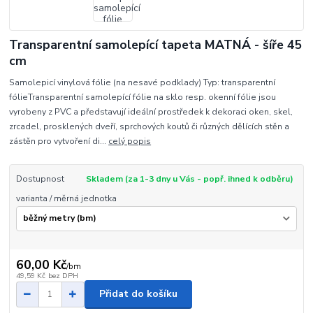
Transparentní samolepící tapeta MATNÁ - šíře 45
cm
Samolepicí vinylová fólie (na nesavé podklady) Typ: transparentní
fólieTransparentní samolepící fólie na sklo resp. okenní fólie jsou
vyrobeny z PVC a představují ideální prostředek k dekoraci oken, skel,
zrcadel, prosklených dveří, sprchových koutů či různých dělících stěn a
zástěn pro vytvoření di...
celý popis
Dostupnost
Skladem (za 1-3 dny u Vás - popř. ihned k odběru)
varianta / měrná jednotka
60,00 Kč
/
bm
49,59 Kč
bez DPH
Přidat do košíku