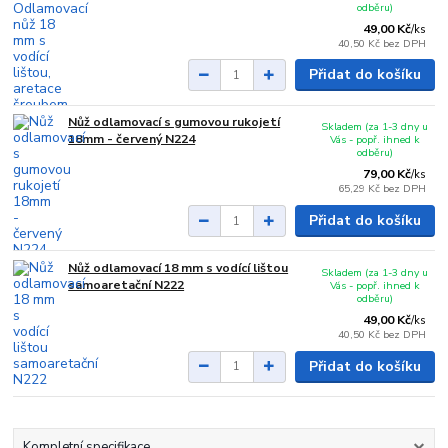
odběru)
49,00 Kč
/
ks
40,50 Kč
bez DPH
Přidat do košíku
Nůž odlamovací s gumovou rukojetí
Skladem (za 1-3 dny u
18mm - červený N224
Vás - popř. ihned k
odběru)
79,00 Kč
/
ks
65,29 Kč
bez DPH
Přidat do košíku
Nůž odlamovací 18 mm s vodící lištou
Skladem (za 1-3 dny u
samoaretační N222
Vás - popř. ihned k
odběru)
49,00 Kč
/
ks
40,50 Kč
bez DPH
Přidat do košíku
Kompletní specifikace