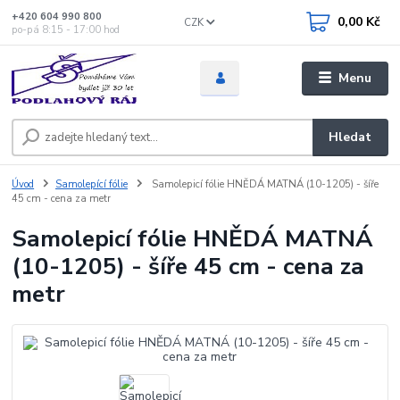
+420 604 990 800
0,00 Kč
CZK
po-pá 8:15 - 17:00 hod
Menu
Hledat
Úvod
Samolepící fólie
Samolepicí fólie HNĚDÁ MATNÁ (10-1205) - šíře
45 cm - cena za metr
Samolepicí fólie HNĚDÁ MATNÁ
(10-1205) - šíře 45 cm - cena za
metr