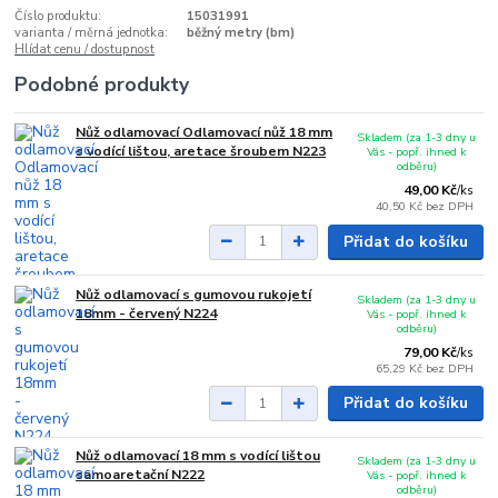
Číslo produktu:
15031991
varianta / měrná jednotka:
běžný metry (bm)
Hlídat cenu / dostupnost
Podobné produkty
Nůž odlamovací Odlamovací nůž 18 mm
Skladem (za 1-3 dny u
s vodící lištou, aretace šroubem N223
Vás - popř. ihned k
odběru)
49,00 Kč
/
ks
40,50 Kč
bez DPH
Přidat do košíku
Nůž odlamovací s gumovou rukojetí
Skladem (za 1-3 dny u
18mm - červený N224
Vás - popř. ihned k
odběru)
79,00 Kč
/
ks
65,29 Kč
bez DPH
Přidat do košíku
Nůž odlamovací 18 mm s vodící lištou
Skladem (za 1-3 dny u
samoaretační N222
Vás - popř. ihned k
odběru)