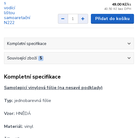
49,00 Kč
/
ks
40,50 Kč
bez DPH
Přidat do košíku
Kompletní specifikace
Související zboží
5
Kompletní specifikace
Samolepicí vinylová fólie (na nesavé podklady)
Typ:
jednobarevná fólie
Vzor:
HNĚDÁ
Materiál:
vinyl