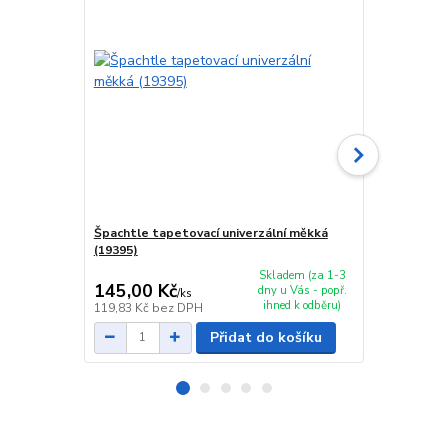
Špachtle tapetovací univerzální měkká
Špachtle tap
(19395)
(20123)
Skladem (za 1-3
145,00 Kč
139,00 K
dny u Vás - popř.
/
ks
ihned k odběru)
119,83 Kč
bez DPH
114,88 Kč
be
Přidat do košíku