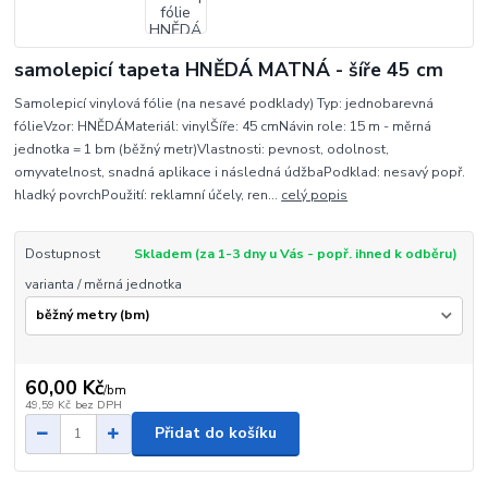
samolepicí tapeta HNĚDÁ MATNÁ - šíře 45 cm
Samolepicí vinylová fólie (na nesavé podklady) Typ: jednobarevná
fólieVzor: HNĚDÁMateriál: vinylŠíře: 45 cmNávin role: 15 m - měrná
jednotka = 1 bm (běžný metr)Vlastnosti: pevnost, odolnost,
omyvatelnost, snadná aplikace i následná údžbaPodklad: nesavý popř.
hladký povrchPoužití: reklamní účely, ren...
celý popis
Dostupnost
Skladem (za 1-3 dny u Vás - popř. ihned k odběru)
varianta / měrná jednotka
60,00 Kč
/
bm
49,59 Kč
bez DPH
Přidat do košíku