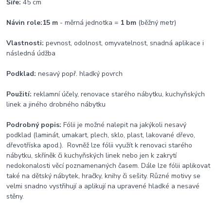
Šíře:
45 cm
Návin role:
15 m
- měrná jednotka =
1 bm
(běžný metr)
Vlastnosti:
pevnost, odolnost, omyvatelnost, snadná aplikace i
následná údžba
Podklad:
nesavý popř. hladký povrch
Použití:
reklamní účely, renovace starého nábytku, kuchyňských
linek a jiného drobného nábytku
Podrobný popis:
Fólii je možné nalepit na jakýkoli nesavý
podklad (laminát, umakart, plech, sklo, plast, lakované dřevo,
dřevotříska apod.). Rovněž lze fólii využít k renovaci starého
nábytku, skříněk či kuchyňských linek nebo jen k zakrytí
nedokonalosti věcí poznamenaných časem. Dále lze fólii aplikovat
také na dětský nábytek, hračky, knihy či sešity. Různé motivy se
velmi snadno vystřihují a aplikují na upravené hladké a nesavé
stěny.