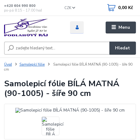
+420 604 990 800
0,00 Kč
CZK
po-pá 8:15 - 17:00 hod
Menu
Hledat
Úvod
Samolepící fólie
Samolepicí fólie BÍLÁ MATNÁ (90-1005) - šíře 90
cm
Samolepicí fólie BÍLÁ MATNÁ
(90-1005) - šíře 90 cm