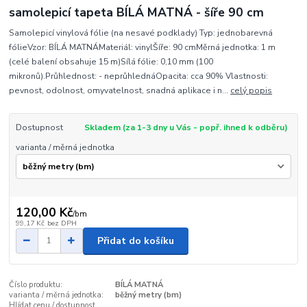
samolepicí tapeta BÍLÁ MATNÁ - šíře 90 cm
Samolepicí vinylová fólie (na nesavé podklady) Typ: jednobarevná
fólieVzor: BÍLÁ MATNÁMateriál: vinylŠíře: 90 cmMěrná jednotka: 1 m
(celé balení obsahuje 15 m)Sílá fólie: 0,10 mm (100
mikronů).Průhlednost: - neprůhlednáOpacita: cca 90% Vlastnosti:
pevnost, odolnost, omyvatelnost, snadná aplikace i n...
celý popis
Dostupnost
Skladem (za 1-3 dny u Vás - popř. ihned k odběru)
varianta / měrná jednotka
120,00 Kč
/
bm
99,17 Kč
bez DPH
Přidat do košíku
Číslo produktu:
BÍLÁ MATNÁ
varianta / měrná jednotka:
běžný metry (bm)
Hlídat cenu / dostupnost