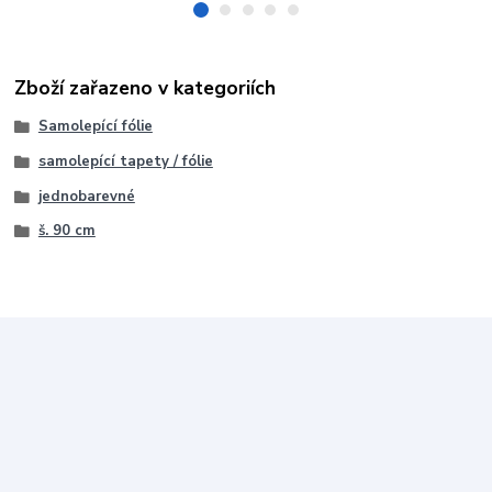
Zboží zařazeno v kategoriích
Samolepící fólie
samolepící tapety / fólie
jednobarevné
š. 90 cm