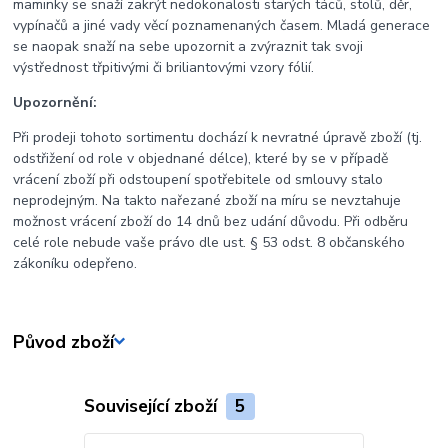
maminky se snaží zakrýt nedokonalosti starých táců, stolů, děr,
vypínačů a jiné vady věcí poznamenaných časem. Mladá generace
se naopak snaží na sebe upozornit a zvýraznit tak svoji
výstřednost třpitivými či briliantovými vzory fólií.
Upozornění:
Při prodeji tohoto sortimentu dochází k nevratné úpravě zboží (tj.
odstřižení od role v objednané délce), které by se v případě
vrácení zboží při odstoupení spotřebitele od smlouvy stalo
neprodejným. Na takto nařezané zboží na míru se nevztahuje
možnost vrácení zboží do 14 dnů bez udání důvodu. Při odběru
celé role nebude vaše právo dle ust. § 53 odst. 8 občanského
zákoníku odepřeno.
Původ zboží
Související zboží
5