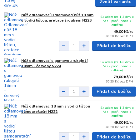
Zvolit variantu
Nůž odlamovací Odlamovací nůž 18 mm
Skladem (za 1-3 dny u
s vodící lištou, aretace šroubem N223
Vás - popř. ihned k
odběru)
49,00 Kč
/
ks
40,50 Kč
bez DPH
Přidat do košíku
Nůž odlamovací s gumovou rukojetí
Skladem (za 1-3 dny u
18mm - červený N224
Vás - popř. ihned k
odběru)
79,00 Kč
/
ks
65,29 Kč
bez DPH
Přidat do košíku
Nůž odlamovací 18 mm s vodící lištou
Skladem (za 1-3 dny u
samoaretační N222
Vás - popř. ihned k
odběru)
49,00 Kč
/
ks
40,50 Kč
bez DPH
Přidat do košíku