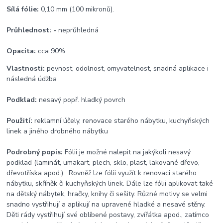
Sílá fólie:
0,10 mm (100 mikronů).
Průhlednost: -
neprůhledná
Opacita:
cca 90%
Vlastnosti:
pevnost, odolnost, omyvatelnost, snadná aplikace i
následná údžba
Podklad:
nesavý popř. hladký povrch
Použití:
reklamní účely, renovace starého nábytku, kuchyňských
linek a jiného drobného nábytku
Podrobný popis:
Fólii je možné nalepit na jakýkoli nesavý
podklad (laminát, umakart, plech, sklo, plast, lakované dřevo,
dřevotříska apod.). Rovněž lze fólii využít k renovaci starého
nábytku, skříněk či kuchyňských linek. Dále lze fólii aplikovat také
na dětský nábytek, hračky, knihy či sešity. Různé motivy se velmi
snadno vystřihují a aplikují na upravené hladké a nesavé stěny.
Děti rády vystřihují své oblíbené postavy, zvířátka apod., zatímco