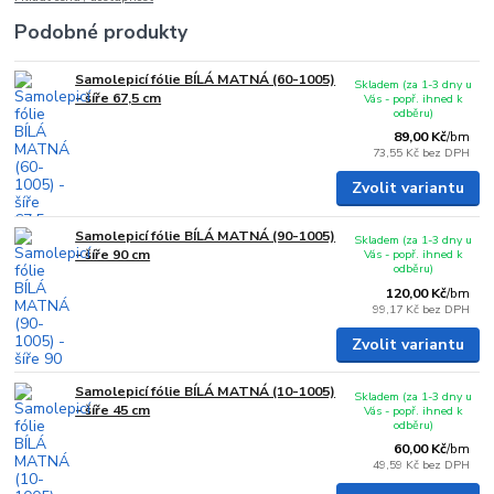
Podobné produkty
Samolepicí fólie BÍLÁ MATNÁ (60-1005)
Skladem (za 1-3 dny u
- šíře 67,5 cm
Vás - popř. ihned k
odběru)
89,00 Kč
/
bm
73,55 Kč
bez DPH
Zvolit variantu
Samolepicí fólie BÍLÁ MATNÁ (90-1005)
Skladem (za 1-3 dny u
- šíře 90 cm
Vás - popř. ihned k
odběru)
120,00 Kč
/
bm
99,17 Kč
bez DPH
Zvolit variantu
Samolepicí fólie BÍLÁ MATNÁ (10-1005)
Skladem (za 1-3 dny u
- šíře 45 cm
Vás - popř. ihned k
odběru)
60,00 Kč
/
bm
49,59 Kč
bez DPH