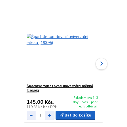
Špachtle tapetovací univerzální měkká
Špachtle tap
(19395)
(20123)
Skladem (za 1-3
145,00 Kč
139,00 K
dny u Vás - popř.
/
ks
ihned k odběru)
119,83 Kč
bez DPH
114,88 Kč
be
Přidat do košíku