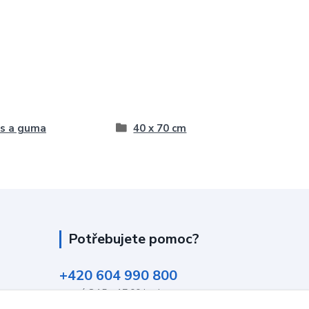
s a guma
40 x 70 cm
Potřebujete pomoc?
+420 604 990 800
po-pá 8:15 - 17:00 hod