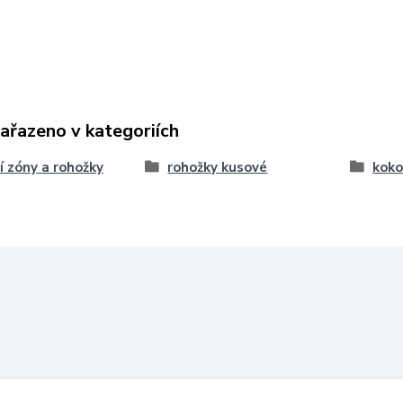
zařazeno v kategoriích
cí zóny a rohožky
rohožky kusové
koko