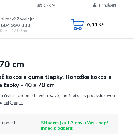
Přihlášení
CZK
 si rady? Zavolejte.
0,00 Kč
 604 990 800
8:15 - 17:00 hod
 70 cm
ž kokos a guma tlapky, Rohožka kokos a
 ťapky - 40 x 70 cm
á čistící schopnost,- velmi savé,- netřepí se. s protiskluzovou
ou
celý popis
tupnost
Skladem (za 1-3 dny u Vás - popř.
ihned k odběru)