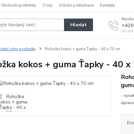
Obchodní podmínky
O nás
Vrácení a reklamace
Kontakty
Nevíte
Hledat
+420
po-pá 
istící zóny a rohožky
Rohožka kokos + guma Ťapky - 40 x 70 cm
žka kokos + guma Ťapky - 40 x
Roho
guma
- vysok
úprav
Dos