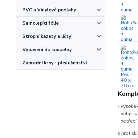
PVC a Vinylové podlahy
Samolepící fólie
Stropní kazety a lišty
Vybavení do koupelny
Zahradní krby - přislušenství
Komple
- vysoká 
- velmi s
- netřepí 
s protisk