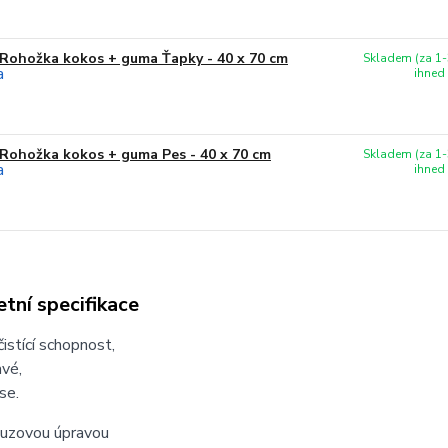
Rohožka kokos + guma Ťapky - 40 x 70 cm
Skladem (za 1-
ihned
Rohožka kokos + guma Pes - 40 x 70 cm
Skladem (za 1-
ihned
tní specifikace
čistící schopnost,
avé,
se.
luzovou úpravou