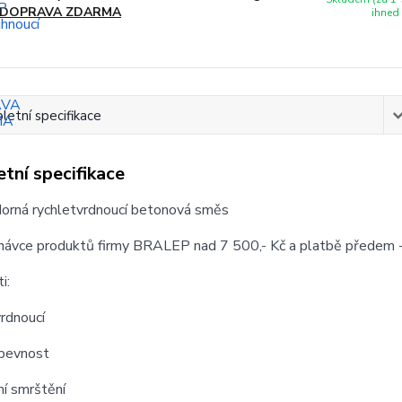
DOPRAVA ZDARMA
ihned
etní specifikace
tní specifikace
orná rychletvrdnoucí betonová směs
dnávce produktů firmy BRALEP nad 7 500,- Kč a platbě předem 
i:
vrdnoucí
 pevnost
ní smrštění