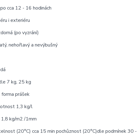
 po cca 12 - 16 hodinách
iéru i exteriéru
dorná (po vyzrání)
atý, nehořlavý a nevýbušný
ědá
tle 7 kg, 25 kg
 forma prášek
otnost 1,3 kg/l
 1,8 kg/m2 /1mm
telnost (20°C) cca 15 min pochůznost (20°C)dle podmínek 30 -