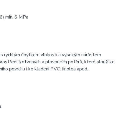
F6) min. 6 MPa
ů s rychlým úbytkem vlhkosti a vysokým nárůstem
rostředí, kotvených a plovoucích potěrů, které slouží ke
ho povrchu i ke kladení PVC, linolea apod.
d.