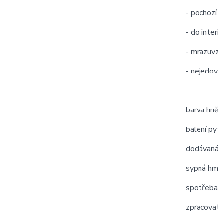
- pochozí
- do inter
- mrazuvz
- nejedov
barva hn
balení py
dodávaná
sypná hm
spotřeba
zpracova