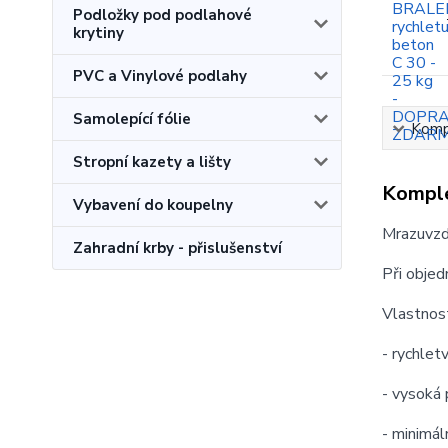
Podložky pod podlahové
krytiny
PVC a Vinylové podlahy
Samolepící fólie
Kompl
Stropní kazety a lišty
Komple
Vybavení do koupelny
Mrazuvzd
Zahradní krby - přislušenství
Při obje
Vlastnost
- rychlet
- vysoká
- minimál