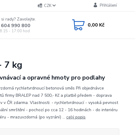
Přihlášení
CZK
 si rady? Zavolejte.
0,00 Kč
 604 990 800
8:15 - 17:00 hod
 7 kg
vnávací a opravné hmoty pro podlahy
zdorná rychletvrdnoucí betonová směs Při objednávce
tů firmy BRALEP nad 7 500,- Kč a platbě předem - doprava
iv v ČR zdarma. Vlastnosti: - rychletvrdnoucí - vysoká pevnost
ální smrštění - pochozí po cca 12 - 16 hodinách - do interiéru
iéru - mrazuvzdorná (po vyzrání) ...
celý popis