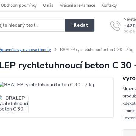
Obchodní podmínky
O nás
Vrácení a reklamace
Kontakty
Nevíte
Hledat
+420
po-pá 
pravné a vyrovnávací hmoty
BRALEP rychletuhnoucí beton C 30 - 7 kg
EP rychletuhnoucí beton C 30 -
vyro
Mrazuv
produk
kdekol
- minim
i exter