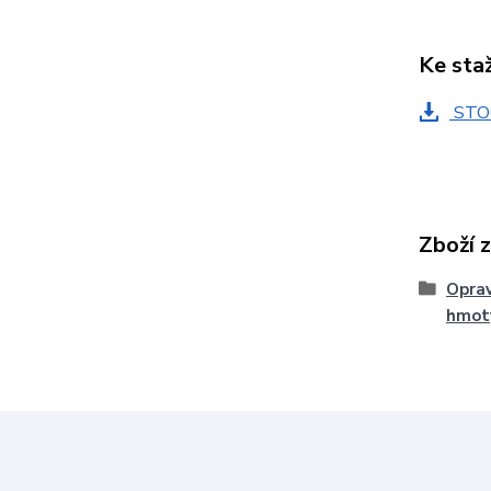
Ke sta
STO
Zboží 
Oprav
hmot