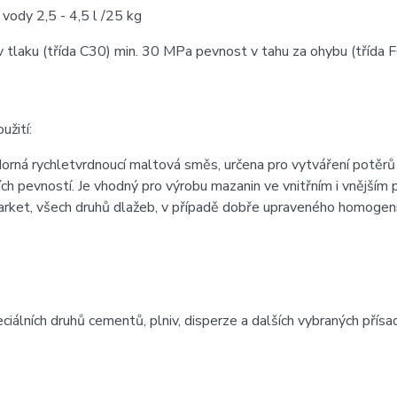
vody 2,5 - 4,5 l /25 kg
 tlaku (třída C30) min. 30 MPa pevnost v tahu za ohybu (třída 
užití:
orná rychletvrdnoucí maltová směs, určena pro vytváření potěr
ch pevností. Je vhodný pro výrobu mazanin ve vnitřním i vnějším p
arket, všech druhů dlažeb, v případě dobře upraveného homogenní
iálních druhů cementů, plniv, disperze a dalších vybraných přísa