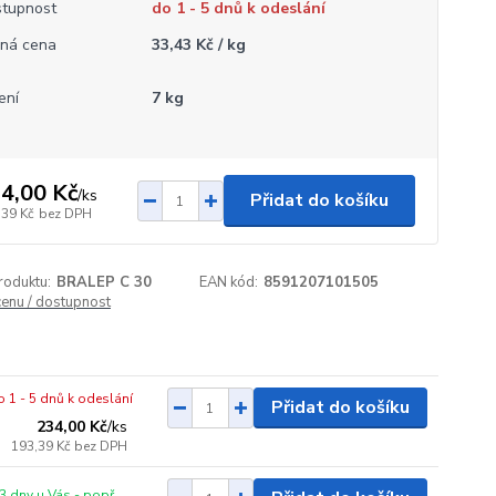
tupnost
do 1 - 5 dnů k odeslání
ná cena
33,43 Kč / kg
ení
7 kg
4,00 Kč
/
ks
Přidat do košíku
,39 Kč
bez DPH
roduktu:
BRALEP C 30
EAN kód:
8591207101505
cenu / dostupnost
o 1 - 5 dnů k odeslání
Přidat do košíku
234,00 Kč
/
ks
193,39 Kč
bez DPH
3 dny u Vás - popř.