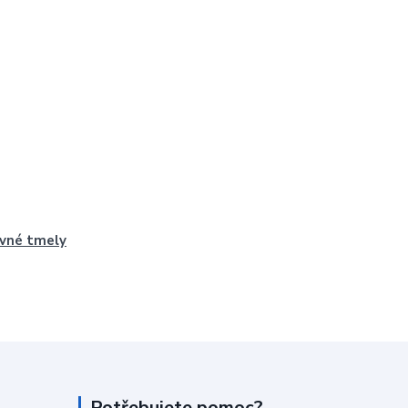
vné tmely
Potřebujete pomoc?