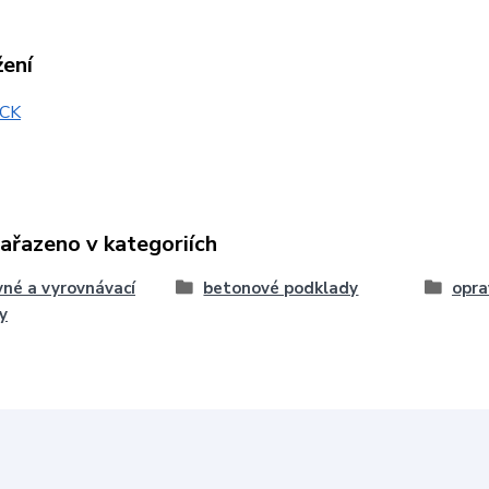
žení
CK
zařazeno v kategoriích
né a vyrovnávací
betonové podklady
opra
y