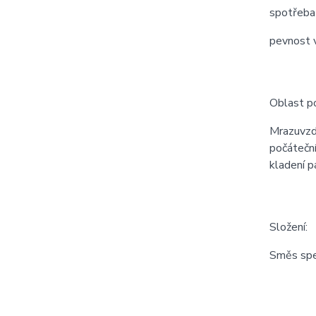
spotřeba 
pevnost v
Oblast po
Mrazuvzd
počáteční
kladení p
Složení:
Směs spec