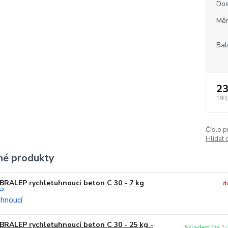
Dos
Měr
Bal
23
193
Číslo p
Hlídat 
é produkty
BRALEP rychletuhnoucí beton C 30 - 7 kg
d
BRALEP rychletuhnoucí beton C 30 - 25 kg -
Skladem (za 1-