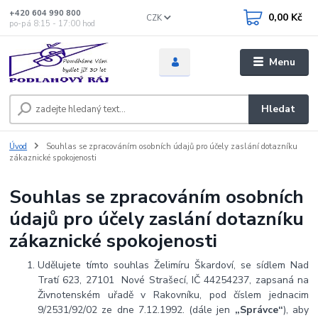
+420 604 990 800
0,00 Kč
CZK
po-pá 8:15 - 17:00 hod
Menu
Hledat
Úvod
Souhlas se zpracováním osobních údajů pro účely zaslání dotazníku
zákaznické spokojenosti
Souhlas se zpracováním osobních
údajů pro účely zaslání dotazníku
zákaznické spokojenosti
Udělujete tímto souhlas Želimíru Škardoví, se sídlem Nad
Tratí 623, 27101 Nové Strašecí, IČ 44254237, zapsaná na
Živnotenském uřadě v Rakovníku, pod číslem jednacim
9/2531/92/02 ze dne 7.12.1992.
(dále jen
„Správce“
), aby