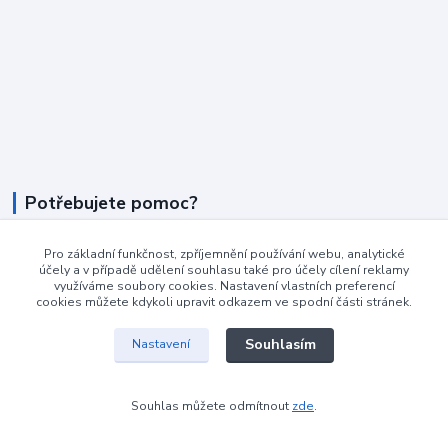
Potřebujete pomoc?
+420 604 990 800
Pro základní funkčnost, zpříjemnění používání webu, analytické
po-pá 8:15 - 17:00 hod
účely a v případě udělení souhlasu také pro účely cílení reklamy
využíváme soubory cookies. Nastavení vlastních preferencí
cookies můžete kdykoli upravit odkazem ve spodní části stránek.
info@podlahovyraj.cz
Souhlasím
Nastavení
Souhlas můžete odmítnout
zde
.
Vytvořeno na
Eshop-rychle.cz