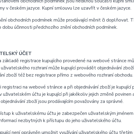
anovení obchodních podmínek jsou nedílnou součástí kupní smlo
y v českém jazyce. Kupní smlouvu lze uzavřít v českém jazyce.
ní obchodních podmínek může prodávající měnit či doplňovat. T
o dobu účinnosti předchozího znění obchodních podmínek.
ATELSKÝ ÚČET
ákladě registrace kupujícího provedené na webové stránce může
uživatelského rozhraní může kupující provádět objednávání zboží
ní zboží též bez registrace přímo z webového rozhraní obchodu.
registraci na webové stránce a při objednávání zboží je kupující
 uživatelském účtu je kupující při jakékoliv jejich změně povine
i objednávání zboží jsou prodávajícím považovány za správné.
stup k uživatelskému účtu je zabezpečen uživatelským jménem a 
nformací nezbytných k přístupu do jeho uživatelského účtu.
jící není oprávněn umožnit využívání uživatelského účtu třetí