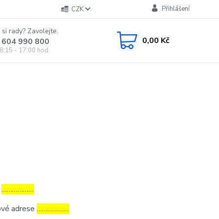
Přihlášení
CZK
 si rady? Zavolejte.
0,00 Kč
 604 990 800
8:15 - 17:00 hod
a
………………
tové adrese
………………