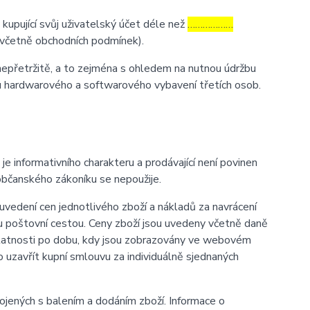
 kupující svůj uživatelský účet déle než
………………
y (včetně obchodních podmínek).
nepřetržitě, a to zejména s ohledem na nutnou údržbu
u hardwarového a softwarového vybavení třetích osob.
informativního charakteru a prodávající není povinen
občanského zákoníku se nepoužije.
vedení cen jednotlivého zboží a nákladů za navrácení
u poštovní cestou. Ceny zboží jsou uvedeny včetně daně
 platnosti po dobu, kdy jsou zobrazovány ve webovém
uzavřít kupní smlouvu za individuálně sjednaných
ených s balením a dodáním zboží. Informace o