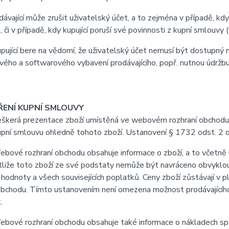
vající může zrušit uživatelský účet, a to zejména v případě, kdy
, či v případě, kdy kupující poruší své povinnosti z kupní smlouv
jící bere na vědomí, že uživatelský účet nemusí být dostupný 
ého a softwarového vybavení prodávajícího, popř. nutnou údržb
ŘENÍ KUPNÍ SMLOUVY
erá prezentace zboží umístěná ve webovém rozhraní obchodu je 
upní smlouvu ohledně tohoto zboží. Ustanovení § 1732 odst. 2 
vé rozhraní obchodu obsahuje informace o zboží, a to včetně u
stliže toto zboží ze své podstaty nemůže být navráceno obvyklo
 hodnoty a všech souvisejících poplatků. Ceny zboží zůstávají v
obchodu. Tímto ustanovením není omezena možnost prodávajícího 
.
ové rozhraní obchodu obsahuje také informace o nákladech spoj