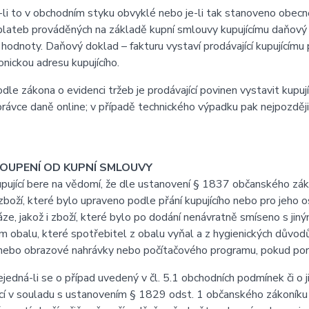
i to v obchodním styku obvyklé nebo je-li tak stanoveno obecně 
lateb prováděných na základě kupní smlouvy kupujícímu daňový d
 hodnoty. Daňový doklad – fakturu vystaví prodávající kupujícímu 
onickou adresu kupujícího.
e zákona o evidenci tržeb je prodávající povinen vystavit kupuj
právce daně online; v případě technického výpadku pak nejpozději
TOUPENÍ OD KUPNÍ SMLOUVY
jící bere na vědomí, že dle ustanovení § 1837 občanského záko
boží, které bylo upraveno podle přání kupujícího nebo pro jeho 
áze, jakož i zboží, které bylo po dodání nenávratně smíseno s ji
 obalu, které spotřebitel z obalu vyňal a z hygienických důvodů
ebo obrazové nahrávky nebo počítačového programu, pokud poruši
dná-li se o případ uvedený v čl. 5.1 obchodních podmínek či o j
cí v souladu s ustanovením § 1829 odst. 1 občanského zákoníku 