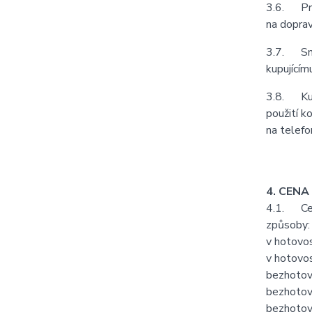
3.6. Prod
na doprav
3.7. Smlu
kupujícím
3.8. Kupu
použití k
na telefo
4. CENA
4.1. Cenu
způsoby:
v hotovos
v hotovos
bezhotov
bezhotov
bezhotov