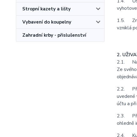
1.4. Ust
vyhotoven
Stropní kazety a lišty
1.5. Zně
Vybavení do koupelny
vzniklá p
Zahradní krby - přislušenství
2. UŽIV
2.1. Na z
Ze svého 
objednává
2.2. Při 
uvedené v
účtu a př
2.3. Pří
ohledně i
2.4. Kupu