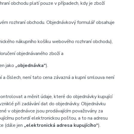
aní obchodu platí pouze v případech, kdy je zboží
ovém rozhraní obchodu. Objednávkový formulář obsahuje
onického nákupního košíku webového rozhraní obchodu),
oručení objednávaného zboží a
jen jako
„objednávka“
).
ní a číslech, není tato cena závazná a kupní smlouva není
trolovat a měnit údaje, které do objednávky kupující
 vzniklé při zadávání dat do objednávky. Objednávku
ené v objednávce jsou prodávajícím považovány za
ujícímu potvrdí elektronickou poštou, a to na adresu
ce (dále jen
„elektronická adresa kupujícího“
).