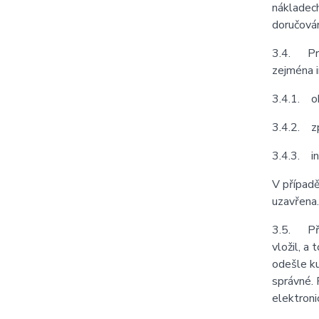
nákladech
doručován
3.4. Pro
zejména i
3.4.1. ob
3.4.2. z
3.4.3. in
V případě
uzavřena.
3.5. Před
vložil, a
odešle ku
správné. 
elektroni