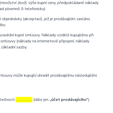
(množství zboží, výše kupní ceny, předpokládané náklady
d písemně či telefonicky).
 objednávky (akceptací), jež je prodávajícím zasláno
ího.
zavírání kupní smlouvy. Náklady vzniklé kupujícímu při
 smlouvy (náklady na internetové připojení, náklady
d základní sazby.
ouvy může kupující uhradit prodávajícímu následujícími
olečnosti
………………
(dále jen
„účet prodávajícího“
);