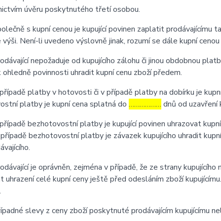
ictvím úvěru poskytnutého třetí osobou.
ečně s kupní cenou je kupující povinen zaplatit prodávajícímu t
výši. Není-li uvedeno výslovně jinak, rozumí se dále kupní cenou
ávající nepožaduje od kupujícího zálohu či jinou obdobnou platb
ohledně povinnosti uhradit kupní cenu zboží předem.
ípadě platby v hotovosti či v případě platby na dobírku je kupní
stní platby je kupní cena splatná do
………………
dnů od uzavření 
ípadě bezhotovostní platby je kupující povinen uhrazovat kupní
 případě bezhotovostní platby je závazek kupujícího uhradit kupn
ávajícího.
ávající je oprávněn, zejména v případě, že ze strany kupujícího
 uhrazení celé kupní ceny ještě před odesláním zboží kupujícím
.
padné slevy z ceny zboží poskytnuté prodávajícím kupujícímu n