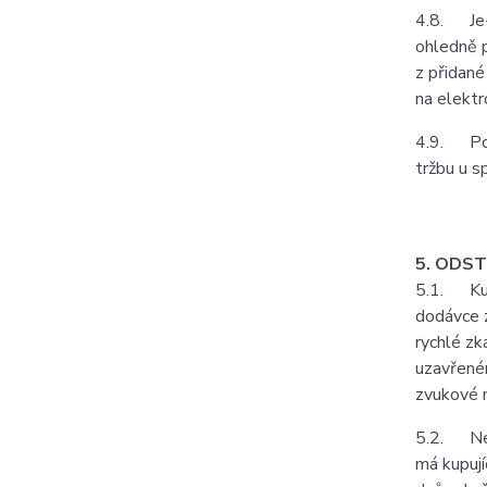
4.8. Je-l
ohledně p
z přidané
na elektr
4.9. Podl
tržbu u s
5. ODS
5.1. Kupu
dodávce z
rychlé zk
uzavřeném
zvukové n
5.2. Neje
má kupují