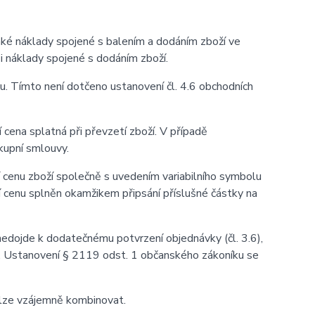
aké náklady spojené s balením a dodáním zboží ve
 i náklady spojené s dodáním zboží.
u. Tímto není dotčeno ustanovení čl. 4.6 obchodních
 cena splatná při převzetí zboží. V případě
kupní smlouvy.
 cenu zboží společně s uvedením variabilního symbolu
í cenu splněn okamžikem připsání příslušné částky na
 nedojde k dodatečnému potvrzení objednávky (čl. 3.6),
u. Ustanovení § 2119 odst. 1 občanského zákoníku se
elze vzájemně kombinovat.