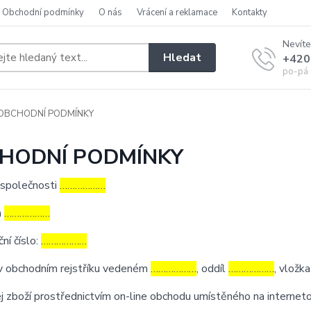
Obchodní podmínky
O nás
Vrácení a reklamace
Kontakty
Nevíte
Hledat
+420
po-pá 
OBCHODNÍ PODMÍNKY
HODNÍ PODMÍNKY
 společnosti
………………
m
………………
ční číslo:
………………
v obchodním rejstříku vedeném
………………
, oddíl
………………
, vložk
j zboží prostřednictvím on-line obchodu umístěného na interne