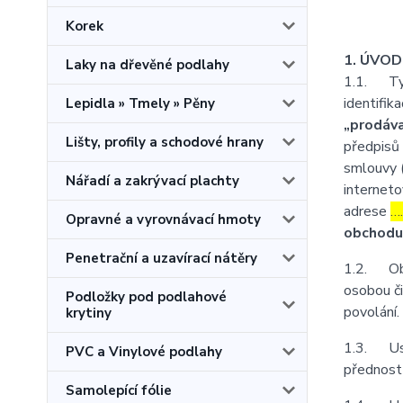
Korek
1. ÚVO
Laky na dřevěné podlahy
1.1. Tyt
identifika
Lepidla » Tmely » Pěny
„prodáva
Lišty, profily a schodové hrany
předpisů 
smlouvy 
Nářadí a zakrývací plachty
interneto
adrese
…
Opravné a vyrovnávací hmoty
obchodu
Penetrační a uzavírací nátěry
1.2. Obch
osobou či
Podložky pod podlahové
povolání.
krytiny
1.3. Ust
PVC a Vinylové podlahy
přednost
Samolepící fólie