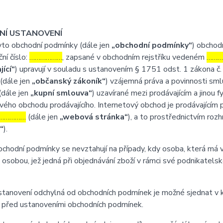
DNÍ USTANOVENÍ
o obchodní podmínky (dále jen
„obchodní podmínky“
) obchod
ční číslo:
………………
, zapsané v obchodním rejstříku vedeném
………
jící“
) upravují v souladu s ustanovením § 1751 odst. 1 zákona č.
(dále jen
„občanský zákoník“
) vzájemná práva a povinnosti sml
(dále jen
„kupní smlouva“
) uzavírané mezi prodávajícím a jinou 
vého obchodu prodávajícího. Internetový obchod je prodávající
……………
(dále jen
„webová stránka“
), a to prostřednictvím roz
“
).
odní podmínky se nevztahují na případy, kdy osoba, která má v ú
 osobou, jež jedná při objednávání zboží v rámci své podnikatel
anovení odchylná od obchodních podmínek je možné sjednat v ku
 před ustanoveními obchodních podmínek.