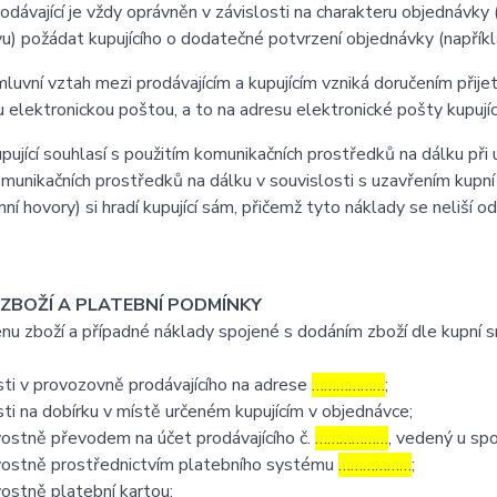
ávající je vždy oprávněn v závislosti na charakteru objednávky 
u) požádat kupujícího o dodatečné potvrzení objednávky (napříkla
vní vztah mezi prodávajícím a kupujícím vzniká doručením přijetí
u elektronickou poštou, a to na adresu elektronické pošty kupujíc
jící souhlasí s použitím komunikačních prostředků na dálku při u
omunikačních prostředků na dálku v souvislosti s uzavřením kupní
nní hovory) si hradí kupující sám, přičemž tyto náklady se neliší o
 ZBOŽÍ A PLATEBNÍ PODMÍNKY
 zboží a případné náklady spojené s dodáním zboží dle kupní sml
ti v provozovně prodávajícího na adrese
………………
;
ti na dobírku v místě určeném kupujícím v objednávce;
ostně převodem na účet prodávajícího č.
………………
, vedený u sp
ostně prostřednictvím platebního systému
………………
;
ostně platební kartou;