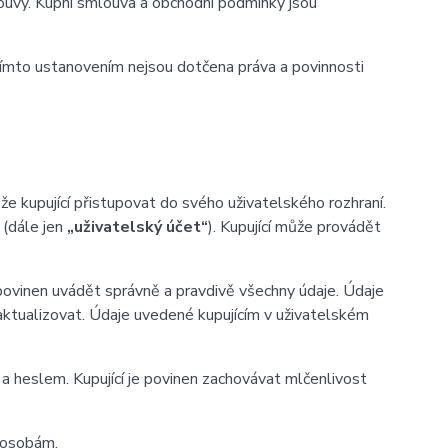
uvy. Kupní smlouva a obchodní podmínky jsou
ímto ustanovením nejsou dotčena práva a povinnosti
 kupující přistupovat do svého uživatelského rozhraní.
 (dále jen
„uživatelský účet“
). Kupující může provádět
 povinen uvádět správně a pravdivě všechny údaje. Údaje
n aktualizovat. Údaje uvedené kupujícím v uživatelském
heslem. Kupující je povinen zachovávat mlčenlivost
m osobám.