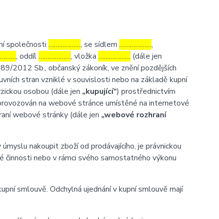
ní společnosti
………………
, se sídlem
………………
,
………
, oddíl
………………
, vložka
………………
(dále jen
 89/2012 Sb., občanský zákoník, ve znění pozdějších
uvních stran vzniklé v souvislosti nebo na základě kupní
fyzickou osobou (dále jen
„kupující“
) prostřednictvím
m provozován na webové stránce umístěné na internetové
hraní webové stránky (dále jen
„webové rozhraní
myslu nakoupit zboží od prodávajícího, je právnickou
ské činnosti nebo v rámci svého samostatného výkonu
pní smlouvě. Odchylná ujednání v kupní smlouvě mají