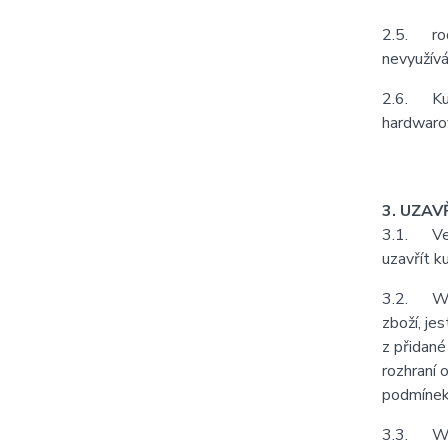
2.5. rodá
nevyužívá
2.6. Kupu
hardwarov
3. UZAV
3.1. Vešk
uzavřít k
3.2. Webo
zboží, je
z přidané
rozhraní 
podmínek
3.3. Web