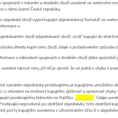
 spojených s balením a dodáním zboží uvedené ve webovém rozhr
o v rámci území České republiky.
 objednání zboží vyplní kupující objednávkový formulář ve web
nformace o:
jednávaném zboží (objednávané zboží „vloží“ kupující do elektr
působu úhrady kupní ceny zboží, údaje o požadovaném způsobu d
formace o nákladech spojených s dodáním zboží (dále společně 
 uvedení takové ceny, při níž je zjevné, že se jedná o chybu v psa
 zasláním objednávky prodávajícímu je kupujícímu umožněno zkon
 to i s ohledem na možnost kupujícího zjišťovat a opravovat chyby
pující prodávajícímu kliknutím na tlačítko „
………………
“. Údaje uved
Prodávající neprodleně po obdržení objednávky toto obdržení kup
cké pošty kupujícího uvedenou v uživatelském účtu či v objednáv