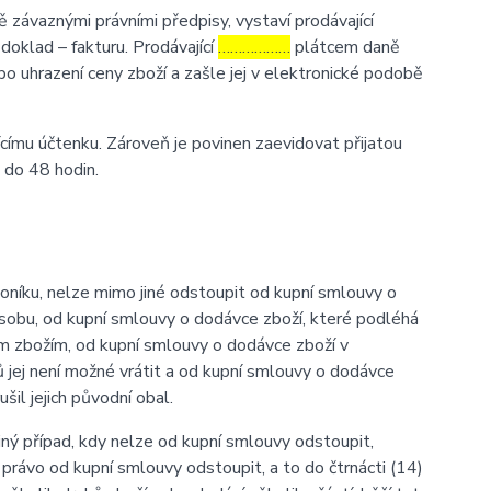
závaznými právními předpisy, vystaví prodávající
oklad – fakturu. Prodávající
………………
plátcem daně
po uhrazení ceny zboží a zašle jej v elektronické podobě
ícímu účtenku. Zároveň je povinen zaevidovat přijatou
 do 48 hodin.
níku, nelze mimo jiné odstoupit od kupní smlouvy o
osobu, od kupní smlouvy o dodávce zboží, které podléhá
ným zbožím, od kupní smlouvy o dodávce zboží v
 jej není možné vrátit a od kupní smlouvy o dodávce
l jejich původní obal.
iný případ, kdy nelze od kupní smlouvy odstoupit,
právo od kupní smlouvy odstoupit, a to do čtrnácti (14)