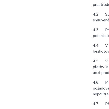
prostředn
4.2. Spol
smluvené 
4.3. Prod
podmínek 
4.4. V př
bezhotovo
4.5. V př
platby. V
účet prod
4.6. Prod
požadovat
nepoužije
4.7. Pří