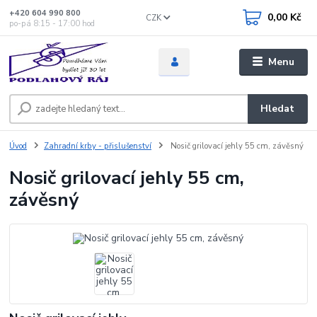
+420 604 990 800
0,00 Kč
CZK
po-pá 8:15 - 17:00 hod
Menu
Hledat
Úvod
Zahradní krby - přislušenství
Nosič grilovací jehly 55 cm, závěsný
Nosič grilovací jehly 55 cm,
závěsný