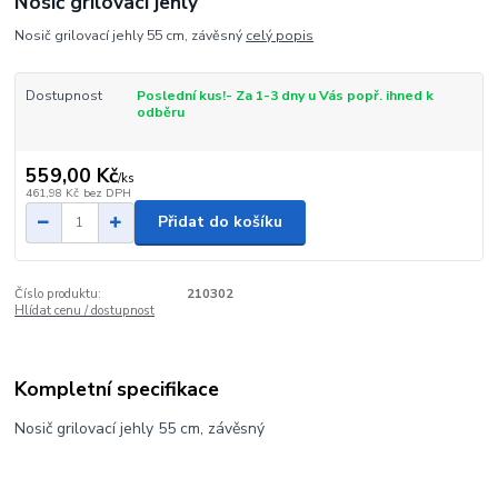
Nosič grilovací jehly
Nosič grilovací jehly 55 cm, závěsný
celý popis
Dostupnost
Poslední kus!- Za 1-3 dny u Vás popř. ihned k
odběru
559,00 Kč
/
ks
461,98 Kč
bez DPH
Přidat do košíku
Číslo produktu:
210302
Hlídat cenu / dostupnost
Kompletní specifikace
Nosič grilovací jehly 55 cm, závěsný