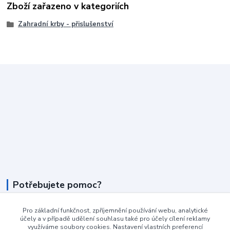
Zboží zařazeno v kategoriích
Zahradní krby - přislušenství
Potřebujete pomoc?
+420 604 990 800
Pro základní funkčnost, zpříjemnění používání webu, analytické
účely a v případě udělení souhlasu také pro účely cílení reklamy
po-pá 8:15 - 17:00 hod
využíváme soubory cookies. Nastavení vlastních preferencí